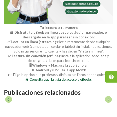
Tu lectura, a tu manera
📖 Disfruta tu eBook en línea desde cualquier navegador, o
descárgalo en la app para leer sin conexión:
✅ Lectura en línea (streaming):
lee directamente desde cualquier
navegador web (computador, celular o tablet) sin instalar aplicaciones.
Solo inicia sesión en tu cuenta y haz clic en
“Vista en línea”
.
✅ Lectura sin conexión (offline):
instala la aplicación adecuada y
descarga tus libros para leer sin internet:
🖥️ Windows y Mac:
usa la app
Scholar
📱 Android y iOS:
usa la app
Mon’k
👉 Elige la opción que prefieras y disfruta tus libros donde quieras.
📘 Consulta aquí la guía de acceso a eBooks
Publicaciones relacionados