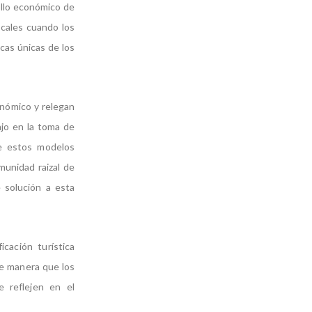
ollo económico de
ocales cuando los
icas únicas de los
onómico y relegan
ajo en la toma de
de estos modelos
munidad raizal de
 solución a esta
cación turística
de manera que los
e reflejen en el