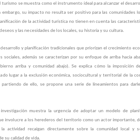
l turismo se muestra como el instrumento ideal para alcanzar el desarr
n embargo, su impacto no resulta ser positivo para las comunidades l
nificación de la actividad turística no tienen en cuenta las característ
s deseos y las necesidades de los locales, su historia y su cultura.
desarrollo y planificación tradicionales que priorizan el crecimiento ec
s sociales, además se caracterizan por su enfoque de arriba hacia ab
obierno arriba y comunidad abajo). Se explica cómo la imposición 
do lugar a la exclusión económica, sociocultural y territorial de la co
 partiendo de ello, se propone una serie de lineamientos para darle
 investigación muestra la urgencia de adoptar un modelo de planifi
que involucre a los herederos del territorio como un actor importante, 
 la actividad recaigan directamente sobre la comunidad local y s
e su calidad de vida.