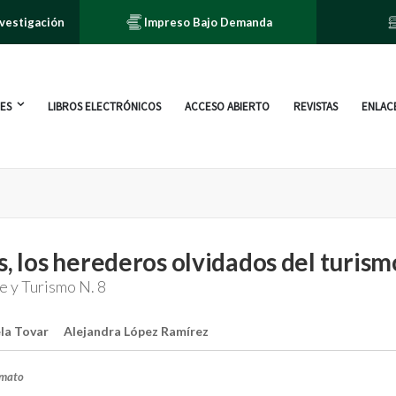
nvestigación
Impreso Bajo Demanda
ES
LIBROS ELECTRÓNICOS
ACCESO ABIERTO
REVISTAS
ENLACE
s, los herederos olvidados del turism
e y Turismo N. 8
la Tovar
Alejandra López Ramírez
rmato