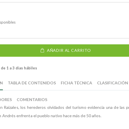
sponibles
AÑADIR AL CARRITO
de 1 a 3 días hábiles
ÓN
TABLA DE CONTENIDOS
FICHA TÉCNICA
CLASIFICACIÓN
DORES
COMENTARIOS
ón Raizales, los herederos olvidados del turismo evidencia una de las 
San Andrés enfrenta el pueblo nativo hace más de 50 años.