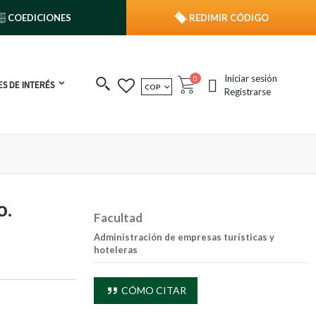
COEDICIONES
REDIMIR CÓDIGO
Iniciar sesión
publicaciones
0
S DE INTERÉS
MONEDA
COP
Cart
Registrarse
o.
Facultad
Administración de empresas turísticas y
hoteleras
CÓMO CITAR