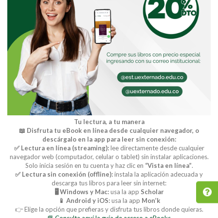
Tu lectura, a tu manera
📖 Disfruta tu eBook en línea desde cualquier navegador, o
descárgalo en la app para leer sin conexión:
✅ Lectura en línea (streaming):
lee directamente desde cualquier
navegador web (computador, celular o tablet) sin instalar aplicaciones.
Solo inicia sesión en tu cuenta y haz clic en
“Vista en línea”
.
✅ Lectura sin conexión (offline):
instala la aplicación adecuada y
descarga tus libros para leer sin internet:
🖥️ Windows y Mac:
usa la app
Scholar
📱 Android y iOS:
usa la app
Mon’k
👉 Elige la opción que prefieras y disfruta tus libros donde quieras.
📘 Consulta aquí la guía de acceso a eBooks