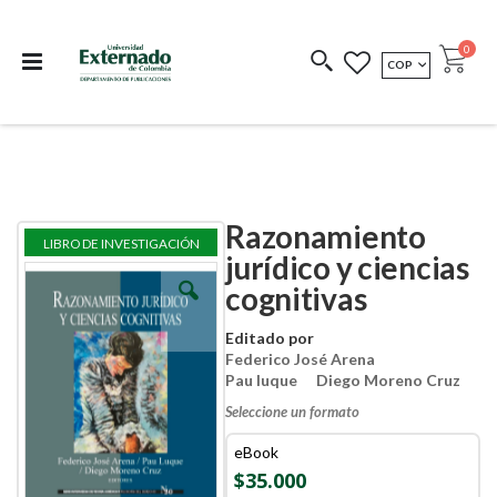
Departamento de
Libros resultado de
Impreso Bajo
publicaciones
investigación
Demanda
publi
0
MONEDA
COP
Cart
COEDICIONES
REDIMIR CÓDIGO
Razonamiento
Skip
Skip
LIBRO DE INVESTIGACIÓN
to
to
jurídico y ciencias
the
the
cognitivas
end
beginning
of
of
the
the
Editado por
images
images
Federico José Arena
gallery
gallery
Pau luque
Diego Moreno Cruz
Seleccione un formato
eBook
$35.000