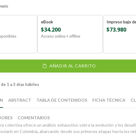
rmato
eBook
Impreso bajo 
$34.200
$73.980
sponibles
Acceso online + offline
AÑADIR AL CARRITO
de 1 a 3 días hábiles
ÓN
ABSTRACT
TABLA DE CONTENIDOS
FICHA TÉCNICA
CL
DORES
COMENTARIOS
a colectiva ofrece un análisis exhaustivo sobre la evolución y los desafí
roviario en Colombia, abarcando desde sus primeras etapas hasta los re