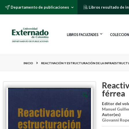
Departamento de publicaciones
Libros resultado de i
LIBROS FACULTADES
COLECCION
INICIO
REACTIVACIÓN Y ESTRUCTURACIÓN DE LA INFRAESTRUCT
Reactiv
férrea
Editor del vo
Manuel Guill
Autor(es)
Giovanni Rop