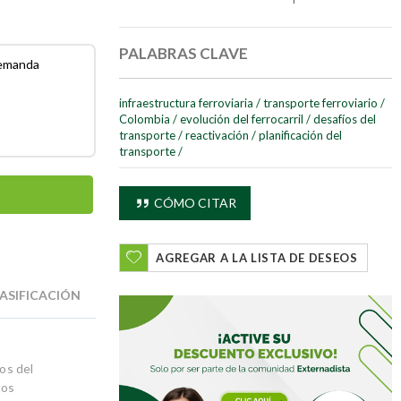
PALABRAS CLAVE
demanda
infraestructura ferroviaria
/
transporte ferroviario
/
Colombia
/
evolución del ferrocarril
/
desafíos del
transporte
/
reactivación
/
planificación del
transporte
/
CÓMO CITAR
AGREGAR A LA LISTA DE DESEOS
ASIFICACIÓN
os del
tos