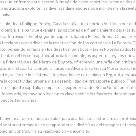
 que enfrenta este sector. A través de cinco capítulos, reconocidos e
fraestructura exploran las diversas dimensiones que inci- den en la revita
 país.
pítulo, Jean Philippe Pening Gaviria realiza un recorrido histórico por el 
Colombia, a la par que examina las opciones de financiamiento para los 
tura ferroviaria. En el segundo capítulo, Sandra Milena Rueda Ochoa pres
as lecciones aprendidas en la reactivación de los corredores La Dorada-C
to, poniendo énfasis en los desafíos logísticos y las estrategias adopta
 Leal, en el tercer capítulo, aborda los complejos aspectos legales que
e la Primera Línea del Metro de Bogotá, ofreciendo una reflexión crítica 
atorios. El cuarto capitulo, a cargo de Álvaro José Gasca Moreno, exa- m
 integración de los sistemas ferroviarios de cercanías en Bogotá, desta
a la conectividad urbana y la sostenibilidad del transporte público. Fina
 en el quinto capítulo, comparte la experiencia del Reino Unido en térm
 ferroviaria, extrayendo lecciones claves sobre los factores determinant
yectos ferroviarios.
stituye una fuente indispensable para académicos, estudiantes, profesi
l sector interesados en comprender las dinámicas del transporte ferrov
omo en contribuir a su reactivación y desarrollo.