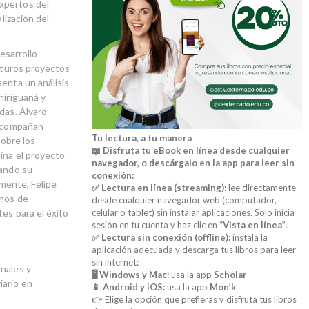
xpertos del
lización del
desarrollo
futuros proyectos
enta un análisis
hiriguaná y
das. Álvaro
 acompañan
Tu lectura, a tu manera
sobre los
📖 Disfruta tu eBook en línea desde cualquier
ina el proyecto
navegador, o descárgalo en la app para leer sin
cando su
conexión:
lmente, Felipe
✅ Lectura en línea (streaming):
lee directamente
inos de
desde cualquier navegador web (computador,
es para el éxito
celular o tablet) sin instalar aplicaciones. Solo inicia
sesión en tu cuenta y haz clic en
“Vista en línea”
.
✅ Lectura sin conexión (offline):
instala la
aplicación adecuada y descarga tus libros para leer
sin internet:
onales y
🖥️ Windows y Mac:
usa la app
Scholar
iario en
📱 Android y iOS:
usa la app
Mon’k
👉 Elige la opción que prefieras y disfruta tus libros