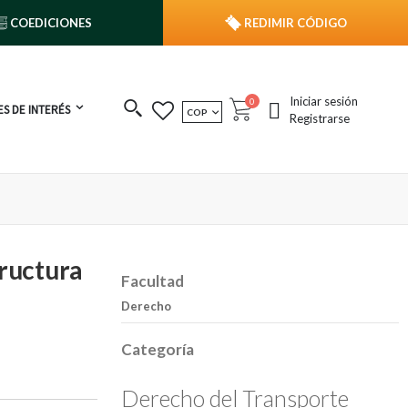
COEDICIONES
REDIMIR CÓDIGO
Iniciar sesión
publicaciones
0
S DE INTERÉS
MONEDA
COP
Cart
Registrarse
tructura
Facultad
Derecho
Categoría
Derecho del Transporte