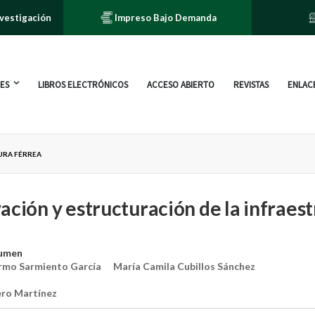
nvestigación
Impreso Bajo Demanda
ES
LIBROS ELECTRÓNICOS
ACCESO ABIERTO
REVISTAS
ENLACE
URA FÉRREA
ación y estructuración de la infraes
lumen
ermo Sarmiento García
María Camila Cubillos Sánchez
ero Martínez