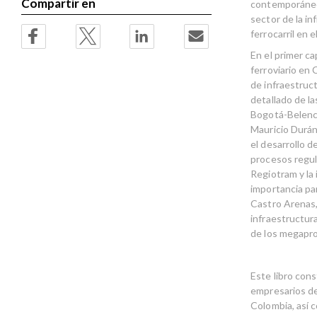
Compartir en
contemporáneos
sector de la in
ferrocarril en el
En el primer ca
ferroviario en 
de infraestruc
detallado de l
Bogotá-Belenci
Mauricio Durán
el desarrollo d
procesos regul
Regiotram y la
importancia par
Castro Arenas,
infraestructura
de los megapro
Este libro con
empresarios de
Colombia, así c