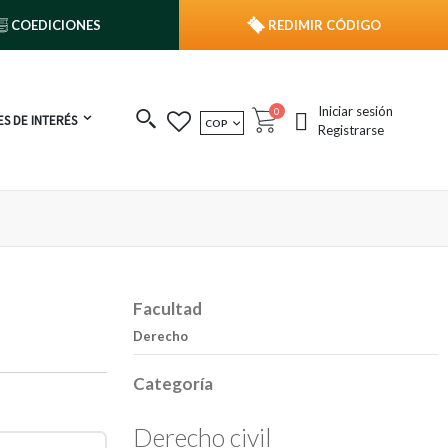
COEDICIONES
REDIMIR CÓDIGO
Iniciar sesión
publicaciones
0
S DE INTERÉS
MONEDA
COP
Cart
Registrarse
Facultad
Derecho
z
Categoría
Derecho civil