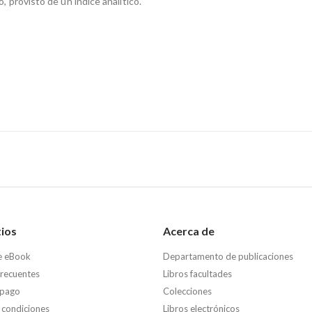
o, provisto de un índice analítico.
tios
Acerca de
e eBook
Departamento de publicaciones
frecuentes
Libros facultades
 pago
Colecciones
 condiciones
Libros electrónicos