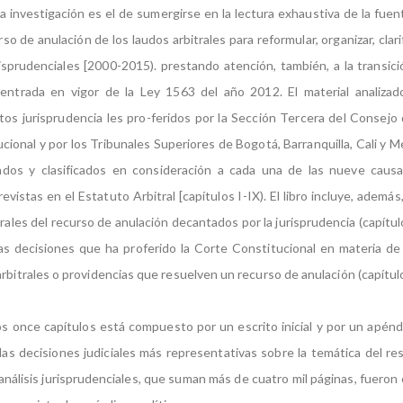
la investigación es el de sumergirse en la lectura exhaustiva de la fuen
rso de anulación de los laudos arbitrales para reformular, organizar, clarif
isprudenciales [2000-2015). prestando atención, también, a la transició
 entrada en vigor de la Ley 1563 del año 2012.
El material analiza
os jurisprudencia les pro-feridos por la Sección Tercera del Consejo 
ional y por los Tribunales Superiores de Bogotá, Barranquilla, Cali y Me
ados y clasificados en consideración a cada una de las nueve causa
vistas en el Estatuto Arbitral [capítulos I-IX). El libro incluye, además, 
ales del recurso de anulación decantados por la jurisprudencia (capítulo
 las decisiones que ha proferido la Corte Constitucional en materia de
rbitrales o providencias que resuelven un recurso de anulación (capítul
s once capítulos está compuesto por un escrito inicial y por un apén
 las decisiones judiciales más representativas sobre la temática del re
análisis jurisprudenciales, que suman más de cuatro mil páginas, fueron