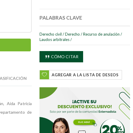
PALABRAS CLAVE
Derecho civil
/
Derecho
/
Recurso de anulación
/
Laudos arbitrales
/
CÓMO CITAR
AGREGAR A LA LISTA DE DESEOS
ASIFICACIÓN
n, Aída Patricia
 Departamento de