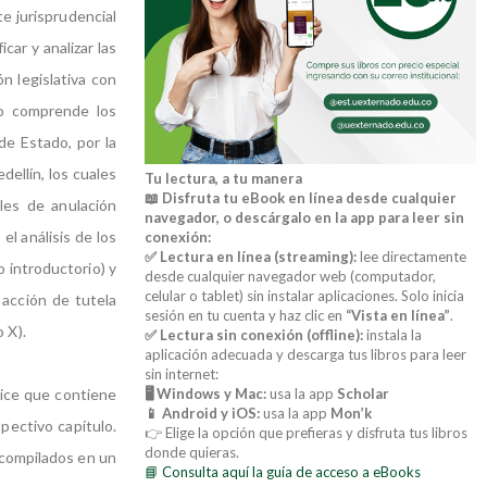
te jurisprudencial
icar y analizar las
n legislativa con
do comprende los
de Estado, por la
dellín, los cuales
Tu lectura, a tu manera
📖 Disfruta tu eBook en línea desde cualquier
les de anulación
navegador, o descárgalo en la app para leer sin
el análisis de los
conexión:
✅ Lectura en línea (streaming):
lee directamente
 introductorio) y
desde cualquier navegador web (computador,
celular o tablet) sin instalar aplicaciones. Solo inicia
 acción de tutela
sesión en tu cuenta y haz clic en
“Vista en línea”
.
o X).
✅ Lectura sin conexión (offline):
instala la
aplicación adecuada y descarga tus libros para leer
sin internet:
dice que contiene
🖥️ Windows y Mac:
usa la app
Scholar
📱 Android y iOS:
usa la app
Mon’k
spectivo capítulo.
👉 Elige la opción que prefieras y disfruta tus libros
donde quieras.
 compilados en un
📘 Consulta aquí la guía de acceso a eBooks