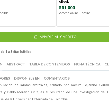
eBook
$61.000
onible
Acceso online + offline
AÑADIR AL CARRITO
de 1 a 3 días hábiles
ÓN
ABSTRACT
TABLA DE CONTENIDOS
FICHA TÉCNICA
CL
DORES
DISPONIBLE EN
COMENTARIOS
ulación de laudos arbitrales, editado por Ramiro Bejarano Guzmá
va y Pablo Moreno Cruz, es el resultado de una investigación del
al de la Universidad Externado de Colombia.