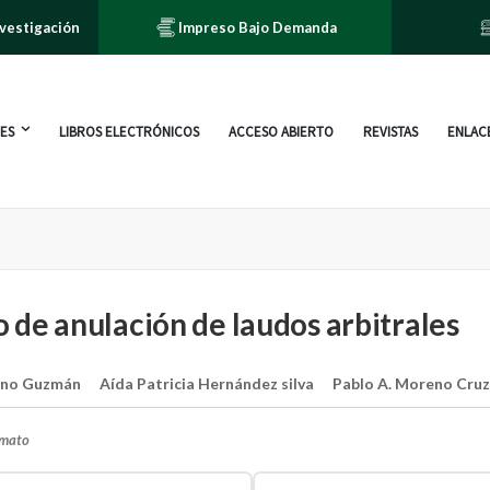
nvestigación
Impreso Bajo Demanda
ES
LIBROS ELECTRÓNICOS
ACCESO ABIERTO
REVISTAS
ENLACE
 de anulación de laudos arbitrales
ano Guzmán
Aída Patricia Hernández silva
Pablo A. Moreno Cru
rmato