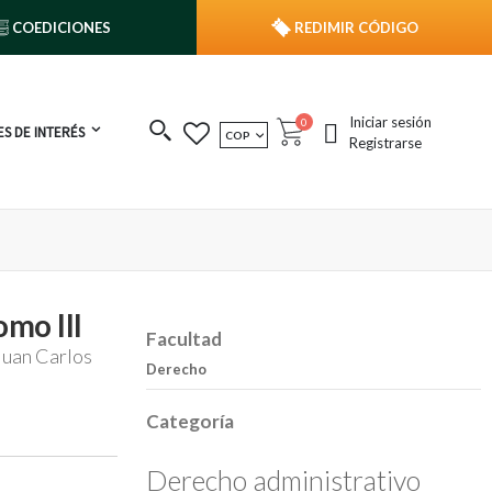
COEDICIONES
REDIMIR CÓDIGO
Iniciar sesión
publicaciones
0
S DE INTERÉS
MONEDA
COP
Cart
Registrarse
omo III
Facultad
Juan Carlos
Derecho
Categoría
Derecho administrativo