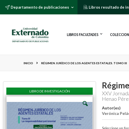
Departamento de publicaciones
Libros resultado de i
LIBROS FACULTADES
COLECCION
INICIO
RÉGIMEN JURÍDICO DE LOS AGENTES ESTATALES. TOMO III
Régimen
LIBRO DE INVESTIGACIÓN
XXV Jornada
Henao Pérez
Autor(es)
Verónica Pelá
Seleccione un fo