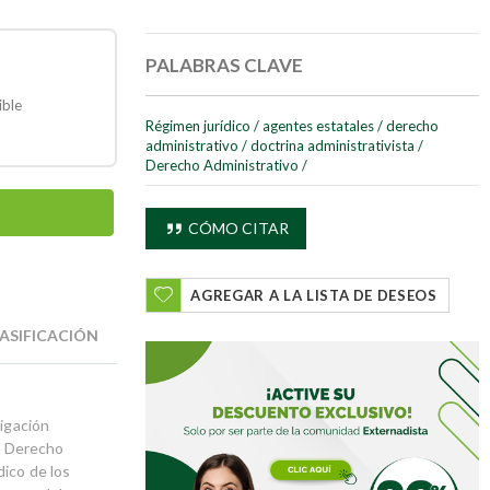
PALABRAS CLAVE
ible
Régimen jurídico
/
agentes estatales
/
derecho
administrativo
/
doctrina administrativista
/
Derecho Administrativo
/
CÓMO CITAR
AGREGAR A LA LISTA DE DESEOS
ASIFICACIÓN
tigación
de Derecho
dico de los