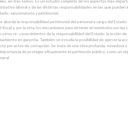
les, en tres tomos. Es un estudio completo de los aspectos más import
trativo laboral y de las distintas responsabilidades en las que pueden in
tado: sancionatoria y patrimonial.
se aborda la responsabilidad patrimonial del personal a cargo del Estado: 
 fiscal y, por la otra, los mecanismos para obtener el reembolso por las
u otros re- conocimientos de la responsabilidad del Estado: la acción de
amamiento en garantía. También se estudia la posibilidad de ejercer la ac
ecta por actos de corrupción. Se trata de una obra profunda, novedosa y
 importancia de proteger eficazmente el patrimonio público, como un ob
eneral