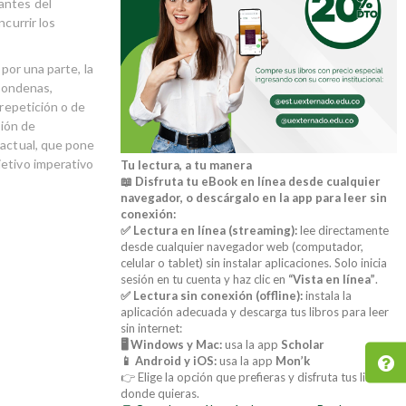
antes del
currir los
por una parte, la
 condenas,
 repetición o de
ción de
 actual, que pone
jetivo imperativo
Tu lectura, a tu manera
📖 Disfruta tu eBook en línea desde cualquier
navegador, o descárgalo en la app para leer sin
conexión:
✅ Lectura en línea (streaming):
lee directamente
desde cualquier navegador web (computador,
celular o tablet) sin instalar aplicaciones. Solo inicia
sesión en tu cuenta y haz clic en
“Vista en línea”
.
✅ Lectura sin conexión (offline):
instala la
aplicación adecuada y descarga tus libros para leer
sin internet:
🖥️ Windows y Mac:
usa la app
Scholar
📱 Android y iOS:
usa la app
Mon’k
👉 Elige la opción que prefieras y disfruta tus libros
donde quieras.