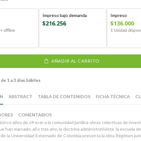
Impreso bajo demanda
Impreso
$216.256
$136.000
+ offline
1 Unidad dispon
AÑADIR AL CARRITO
de 1 a 3 días hábiles
ÓN
ABSTRACT
TABLA DE CONTENIDOS
FICHA TÉCNICA
CL
DORES
COMENTARIOS
cinco años de ofrecer a la comunidad jurídica obras colectivas de inves
e han marcado, año tras año, la doctrina administrativista, la escuela 
 de la Universidad Externado de Colombia presenta la obra Régimen jurí