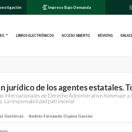
nvestigación
Impreso Bajo Demanda
ES
LIBROS ELECTRÓNICOS
ACCESO ABIERTO
REVISTAS
ENLACE
 jurídico de los agentes estatales. T
s Internacionales de Derecho Administrativo homenaje a 
. La responsabilidad patrimonial
ez Gutiérrez
Andrés Fernando Ospina Garzón
rmato