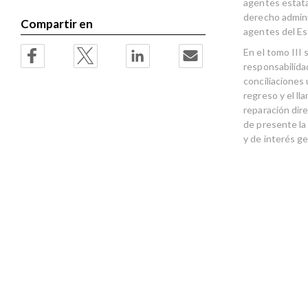
agentes estata
derecho adminis
Compartir en
agentes del Es
En el tomo III 
responsabilidad
conciliaciones 
regreso y el ll
reparación dir
de presente la
y de interés g