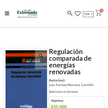
Departamento de
Libros resultado de
Impreso Bajo
publicaciones
investigación
Demanda
publi
0
MONEDA
COP
Cart
COEDICIONES
REDIMIR CÓDIGO
Regulación
Skip
Skip
to
to
comparada de
the
the
energías
end
beginning
of
of
renovadas
the
the
images
images
Autor(es)
gallery
gallery
Luis Ferney Moreno Castillo
Seleccione un formato
Impreso
$55.000