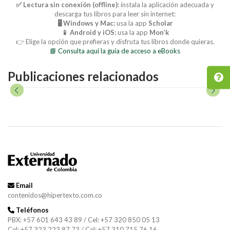
✅ Lectura sin conexión (offline):
instala la aplicación adecuada y
descarga tus libros para leer sin internet:
🖥️ Windows y Mac:
usa la app
Scholar
📱 Android y iOS:
usa la app
Mon’k
👉 Elige la opción que prefieras y disfruta tus libros donde quieras.
📘 Consulta aquí la guía de acceso a eBooks
Publicaciones relacionados
Email
contenidos@hipertexto.com.co
Teléfonos
PBX: +57 601 643 43 89 / Cel: +57 320 850 05 13
Cel: +57 323 223 87 73 / Cel: +57 310 715 76 16