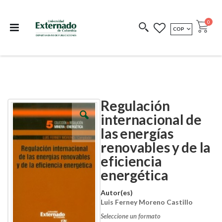
Departamento de
Libros resultado de
Impreso Bajo
publicaciones
investigación
Demanda
publi
0
MONEDA
COP
Cart
COEDICIONES
REDIMIR CÓDIGO
Regulación
Skip
Skip
to
to
internacional de
the
the
las energías
end
beginning
of
of
renovables y de la
the
the
images
images
eficiencia
gallery
gallery
energética
Autor(es)
Luis Ferney Moreno Castillo
Seleccione un formato