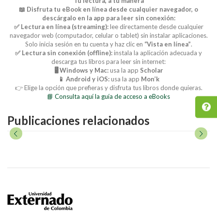
Tu lectura, a tu manera
📖 Disfruta tu eBook en línea desde cualquier navegador, o
descárgalo en la app para leer sin conexión:
✅ Lectura en línea (streaming):
lee directamente desde cualquier
navegador web (computador, celular o tablet) sin instalar aplicaciones.
Solo inicia sesión en tu cuenta y haz clic en
“Vista en línea”
.
✅ Lectura sin conexión (offline):
instala la aplicación adecuada y
descarga tus libros para leer sin internet:
🖥️ Windows y Mac:
usa la app
Scholar
📱 Android y iOS:
usa la app
Mon’k
👉 Elige la opción que prefieras y disfruta tus libros donde quieras.
📘 Consulta aquí la guía de acceso a eBooks
Publicaciones relacionados