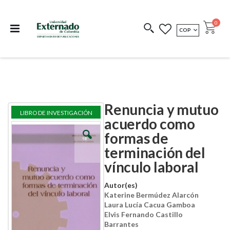
Departamento de
Libros resultado de
Impreso Bajo
publicaciones
investigación
Demanda
publi
0
MONEDA
COP
Cart
COEDICIONES
REDIMIR CÓDIGO
Renuncia y mutuo
Skip
Skip
LIBRO DE INVESTIGACIÓN
to
to
acuerdo como
the
the
formas de
end
beginning
of
of
terminación del
the
the
images
images
vínculo laboral
gallery
gallery
Autor(es)
Katerine Bermúdez Alarcón
Laura Lucía Cacua Gamboa
Elvis Fernando Castillo
Barrantes