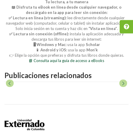
Tu lectura, a tu manera
📖 Disfruta tu eBook en línea desde cualquier navegador, o
descárgalo en la app para leer sin conexión:
✅ Lectura en línea (streaming):
lee directamente desde cualquier
navegador web (computador, celular o tablet) sin instalar aplicaciones.
Solo inicia sesión en tu cuenta y haz clic en
“Vista en línea”
.
✅ Lectura sin conexión (offline):
instala la aplicación adecuada y
descarga tus libros para leer sin internet:
🖥️ Windows y Mac:
usa la app
Scholar
📱 Android y iOS:
usa la app
Mon’k
👉 Elige la opción que prefieras y disfruta tus libros donde quieras.
📘 Consulta aquí la guía de acceso a eBooks
Publicaciones relacionados