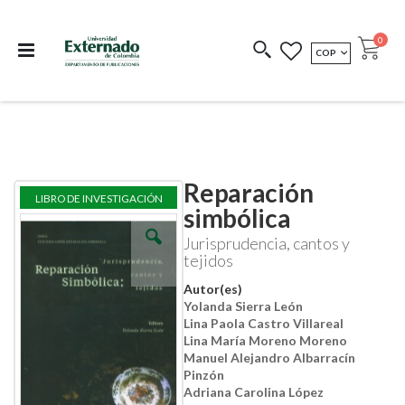
Departamento de
Libros resultado de
Impreso Bajo
publicaciones
investigación
Demanda
publi
0
MONEDA
COP
Cart
COEDICIONES
REDIMIR CÓDIGO
Reparación
Skip
Skip
LIBRO DE INVESTIGACIÓN
to
to
simbólica
the
the
end
beginning
Jurisprudencia, cantos y
of
of
tejidos
the
the
images
images
Autor(es)
gallery
gallery
Yolanda Sierra León
Lina Paola Castro Villareal
Lina María Moreno Moreno
Manuel Alejandro Albarracín
Pinzón
Adriana Carolina López