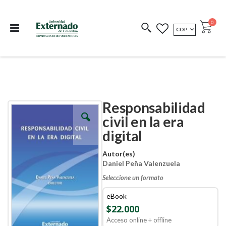
Departamento de
Libros resultado de
Impreso Bajo
publicaciones
investigación
Demanda
publi
0
MONEDA
COP
Cart
COEDICIONES
REDIMIR CÓDIGO
Responsabilidad
Skip
Skip
to
to
civil en la era
the
the
digital
end
beginning
of
of
the
the
Autor(es)
images
images
Daniel Peña Valenzuela
gallery
gallery
Seleccione un formato
eBook
$22.000
Acceso online + offline