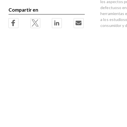
los aspectos p
defectuoso en e
Compartir en
herramientas ef
a los estudioso
consumidor y d