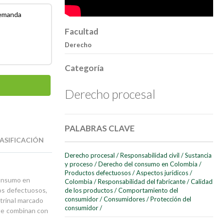
demanda
Facultad
Derecho
Categoría
Derecho procesal
PALABRAS CLAVE
ASIFICACIÓN
Derecho procesal
/
Responsabilidad civil
/
Sustancia
y proceso
/
Derecho del consumo en Colombia
/
Productos defectuosos
/
Aspectos jurídicos
/
 consumo en
Colombia
/
Responsabilidad del fabricante
/
Calidad
tos defectuosos,
de los productos
/
Comportamiento del
consumidor
/
Consumidores
/
Protección del
trinal marcado
consumidor
/
 se combinan con