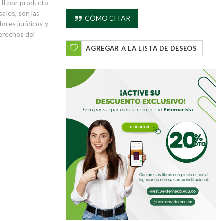
HI por producto
sales, son las
CÓMO CITAR
dores jurídicos y
derechos del
AGREGAR A LA LISTA DE DESEOS