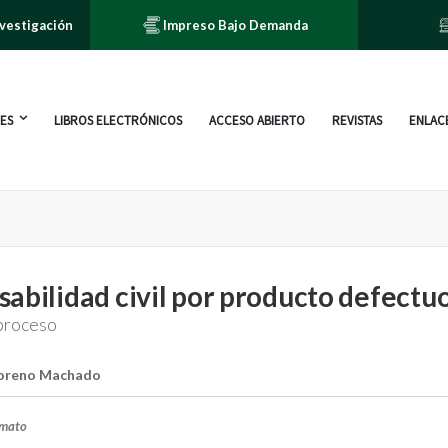
nvestigación
Impreso Bajo Demanda
ES
LIBROS ELECTRÓNICOS
ACCESO ABIERTO
REVISTAS
ENLACE
abilidad civil por producto defectu
 proceso
Moreno Machado
rmato