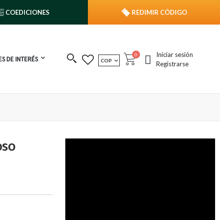
COEDICIONES
REDIMIR CÓDIGO
Iniciar sesión
publicaciones
0
S DE INTERÉS
MONEDA
COP
Cart
Registrarse
oso