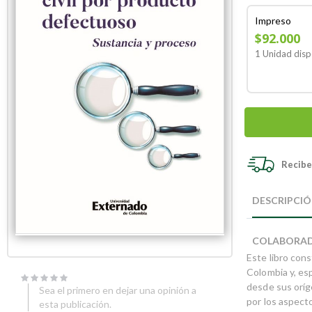
Impreso
$92.000
1 Unidad disp
Recibe 
Skip
Skip
to
to
DESCRIPCI
the
the
end
beginning
of
of
COLABORA
the
the
Este libro cons
images
images
gallery
gallery
Colombia y, es
desde sus oríg
Sea el primero en dejar una opinión a
por los aspect
esta publicación.