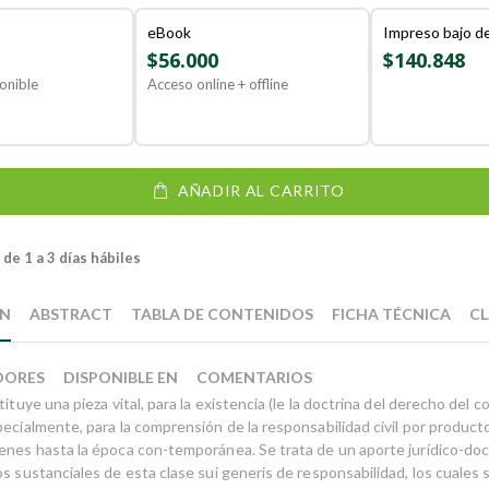
eBook
Impreso bajo 
$56.000
$140.848
onible
Acceso online + offline
AÑADIR AL CARRITO
de 1 a 3 días hábiles
ÓN
ABSTRACT
TABLA DE CONTENIDOS
FICHA TÉCNICA
CL
DORES
DISPONIBLE EN
COMENTARIOS
tituye una pieza vital, para la existencia (le la doctrina del derecho del
pecialmente, para la comprensión de la responsabilidad civil por produc
enes hasta la época con-temporánea. Se trata de un aporte jurídico-doc
os sustanciales de esta clase sui generis de responsabilidad, los cuales