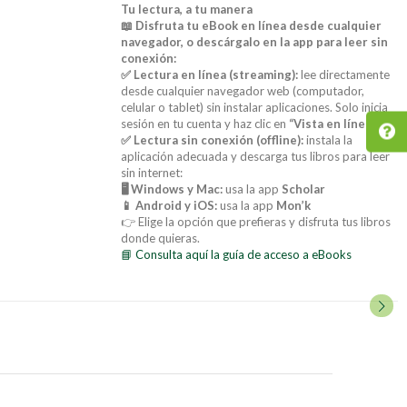
Tu lectura, a tu manera
📖 Disfruta tu eBook en línea desde cualquier
navegador, o descárgalo en la app para leer sin
conexión:
✅ Lectura en línea (streaming):
lee directamente
desde cualquier navegador web (computador,
celular o tablet) sin instalar aplicaciones. Solo inicia
sesión en tu cuenta y haz clic en
“Vista en línea”
.
✅ Lectura sin conexión (offline):
instala la
aplicación adecuada y descarga tus libros para leer
sin internet:
🖥️ Windows y Mac:
usa la app
Scholar
📱 Android y iOS:
usa la app
Mon’k
👉 Elige la opción que prefieras y disfruta tus libros
donde quieras.
📘 Consulta aquí la guía de acceso a eBooks