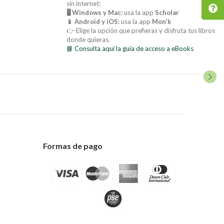
sin internet:
🖥️ Windows y Mac:
usa la app
Scholar
📱 Android y iOS:
usa la app
Mon’k
👉 Elige la opción que prefieras y disfruta tus libros
donde quieras.
📘 Consulta aquí la guía de acceso a eBooks
Formas de pago