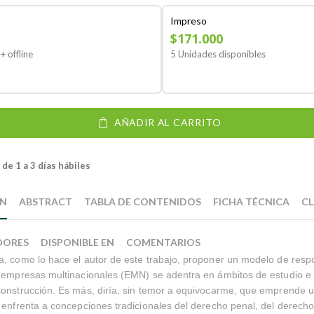
Impreso
$171.000
+ offline
5 Unidades disponibles
AÑADIR AL CARRITO
de 1 a 3 días hábiles
ÓN
ABSTRACT
TABLA DE CONTENIDOS
FICHA TÉCNICA
CL
DORES
DISPONIBLE EN
COMENTARIOS
, como lo hace el autor de este trabajo, proponer un modelo de resp
 empresas multinacionales (EMN) se adentra en ámbitos de estudio e 
onstrucción. Es más, diría, sin temor a equivocarme, que emprende un
 enfrenta a concepciones tradicionales del derecho penal, del derecho