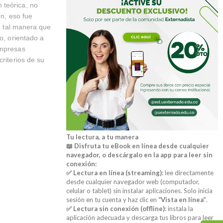
 teórica, no
en, eso fue
de tal manera que
o, orientado a
empresas
riterios de su
Tu lectura, a tu manera
📖 Disfruta tu eBook en línea desde cualquier
navegador, o descárgalo en la app para leer sin
conexión:
✅ Lectura en línea (streaming):
lee directamente
desde cualquier navegador web (computador,
celular o tablet) sin instalar aplicaciones. Solo inicia
sesión en tu cuenta y haz clic en
“Vista en línea”
.
✅ Lectura sin conexión (offline):
instala la
aplicación adecuada y descarga tus libros para leer