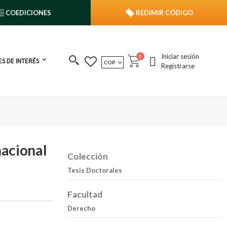
COEDICIONES
REDIMIR CÓDIGO
Iniciar sesión
publicaciones
0
S DE INTERÉS
MONEDA
COP
Cart
Registrarse
nacional
Colección
Tesis Doctorales
Facultad
Derecho