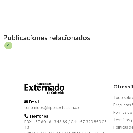
Publicaciones relacionados
Otros si
Todo sobr
Email
Preguntas 
contenidos@hipertexto.com.co
Formas de
Teléfonos
Términos y
PBX: +57 601 643 43 89 / Cel: +57 320 850 05
Políticas d
13
Cel: +57 323 223 87 73 / Cel: +57 310 715 76