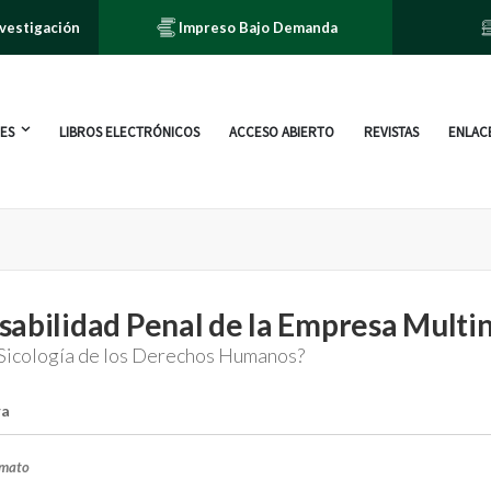
nvestigación
Impreso Bajo Demanda
ES
LIBROS ELECTRÓNICOS
ACCESO ABIERTO
REVISTAS
ENLACE
abilidad Penal de la Empresa Multi
o Sicología de los Derechos Humanos?
ra
rmato