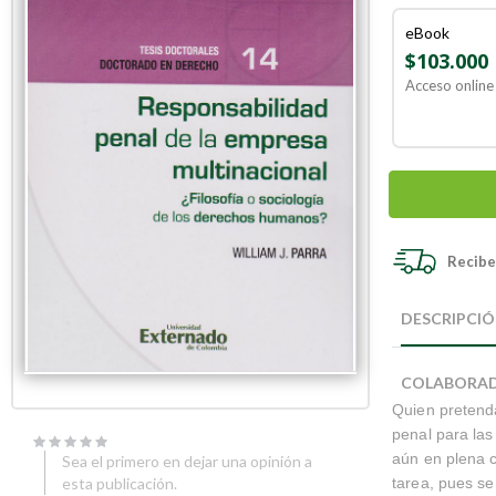
eBook
$103.000
Acceso online 
Recibe 
Skip
Skip
to
to
DESCRIPCI
the
the
end
beginning
of
of
COLABORA
the
the
Quien pretenda
images
images
gallery
gallery
penal para las
aún en plena c
Sea el primero en dejar una opinión a
tarea, pues se
esta publicación.