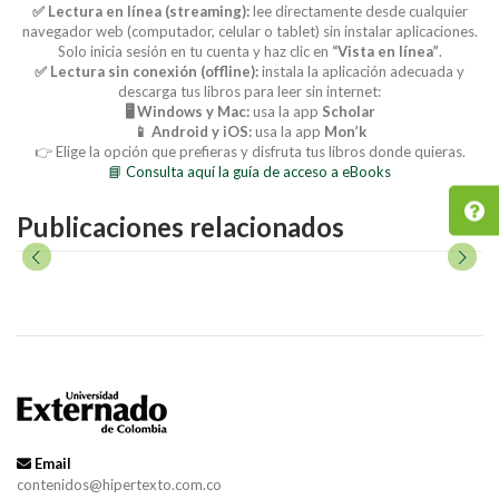
✅ Lectura en línea (streaming):
lee directamente desde cualquier
navegador web (computador, celular o tablet) sin instalar aplicaciones.
Solo inicia sesión en tu cuenta y haz clic en
“Vista en línea”
.
✅ Lectura sin conexión (offline):
instala la aplicación adecuada y
descarga tus libros para leer sin internet:
🖥️ Windows y Mac:
usa la app
Scholar
📱 Android y iOS:
usa la app
Mon’k
👉 Elige la opción que prefieras y disfruta tus libros donde quieras.
📘 Consulta aquí la guía de acceso a eBooks
Publicaciones relacionados
Email
contenidos@hipertexto.com.co