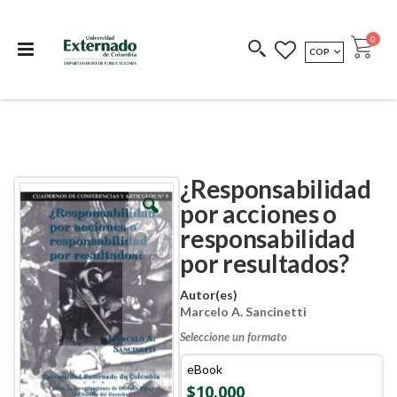
Departamento de
Libros resultado de
Impreso Bajo
publicaciones
investigación
Demanda
publi
0
MONEDA
COP
Cart
COEDICIONES
REDIMIR CÓDIGO
¿Responsabilidad
Skip
Skip
to
to
por acciones o
the
the
responsabilidad
end
beginning
of
of
por resultados?
the
the
images
images
Autor(es)
gallery
gallery
Marcelo A. Sancinetti
Seleccione un formato
eBook
$10.000