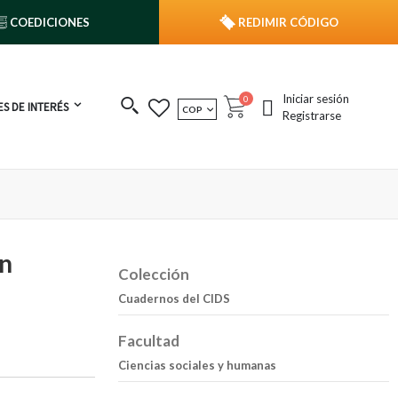
COEDICIONES
REDIMIR CÓDIGO
Iniciar sesión
publicaciones
0
S DE INTERÉS
MONEDA
COP
Cart
Registrarse
en
Colección
Cuadernos del CIDS
Facultad
Ciencias sociales y humanas