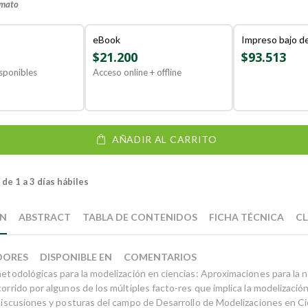
rmato
eBook
Impreso bajo 
$21.200
$93.513
sponibles
Acceso online + offline
AÑADIR AL CARRITO
de 1 a 3 días hábiles
ÓN
ABSTRACT
TABLA DE CONTENIDOS
FICHA TÉCNICA
CL
DORES
DISPONIBLE EN
COMENTARIOS
 metodológicas para la modelización en ciencias: Aproximaciones para la 
corrido por algunos de los múltiples facto-res que implica la modelizaci
s discusiones y posturas del campo de Desarrollo de Modelizaciones en Ci