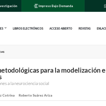
nvestigación
Impreso Bajo Demanda
ES
LIBROS ELECTRÓNICOS
ACCESO ABIERTO
REVISTAS
ENLACE
CIAS
etodológicas para la modelización 
s
es a la neurociencia social
z Cotrina
Roberto Suárez Ariza