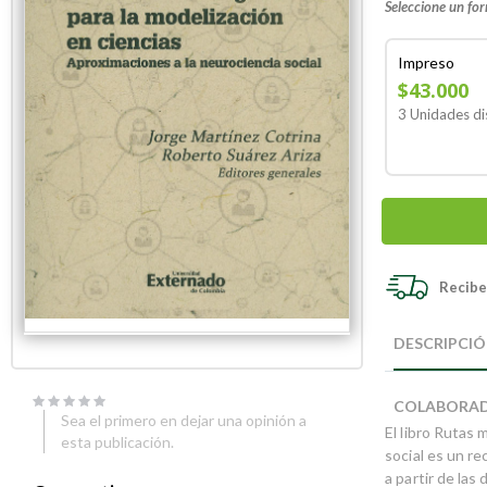
Seleccione un fo
Impreso
$43.000
3 Unidades di
Recibe 
Skip
Skip
to
to
DESCRIPCI
the
the
end
beginning
of
of
COLABORA
the
the
Sea el primero en dejar una opinión a
El libro Rutas
images
images
esta publicación.
gallery
gallery
social es un re
a partir de la