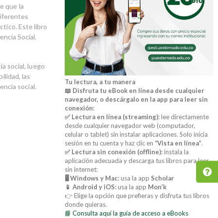
e que la
diferentes
tico. Este libro
encia Social.
ia social, luego
ilidad, las
Tu lectura, a tu manera
encia social.
📖 Disfruta tu eBook en línea desde cualquier
navegador, o descárgalo en la app para leer sin
conexión:
✅ Lectura en línea (streaming):
lee directamente
desde cualquier navegador web (computador,
celular o tablet) sin instalar aplicaciones. Solo inicia
sesión en tu cuenta y haz clic en
“Vista en línea”
.
✅ Lectura sin conexión (offline):
instala la
aplicación adecuada y descarga tus libros para leer
sin internet:
🖥️ Windows y Mac:
usa la app
Scholar
📱 Android y iOS:
usa la app
Mon’k
👉 Elige la opción que prefieras y disfruta tus libros
donde quieras.
📘 Consulta aquí la guía de acceso a eBooks