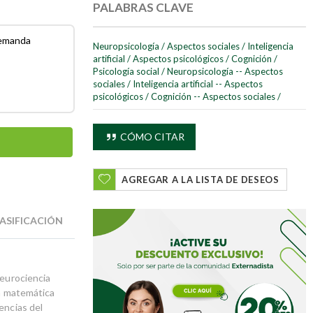
PALABRAS CLAVE
demanda
Neuropsicología
/
Aspectos sociales
/
Inteligencia
artificial
/
Aspectos psicológicos
/
Cognición
/
Psicología social
/
Neuropsicología -- Aspectos
sociales
/
Inteligencia artificial -- Aspectos
psicológicos
/
Cognición -- Aspectos sociales
/
CÓMO CITAR
AGREGAR A LA LISTA DE DESEOS
ASIFICACIÓN
neurociencia
ón matemática
encias del