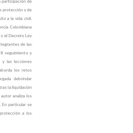
 participación de
e protección y de
 a la vida civil.
encia Colombiana
; y el Decreto Ley
integrantes de las
a 8 seguimiento y
, y las lecciones
aborda los retos
rgada debrindar
as la liquidación
autor analiza los
 En particular se
protección a los