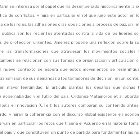
 Marín se interesa por el papel que ha desempeñado históricamente la soc
tica de conflictos, y mira en particular el rol que jugó este actor en 
á de los roles, las adhesiones o las oposiciones al proceso de paz, un r
ca pública son los recientes atentados contra la vida de los líderes soc
 de protección urgentes. Jiménez propone una reflexión sobre la soc
obre las transformaciones que atraviesan los movimientos sociales t
ambios se relacionan con sus formas de organización y articulación c
l nuevo contexto se espera que estos movimientos se resignifiq
a transmisión de sus demandas a los tomadores de decisión, en un conte
en mayor legitimidad. El artículo plantea los desafíos que dichas 
la gobernabilidad y el futro del país. Ordóñez-Matamoros et al. abordan
ología e Innovación (CTeI); los autores comparan su contenido antes
rdo, y miran la coherencia con el discurso global existente en econ
rvan en particular los retos que traería el Acuerdo en la materia tom
el país y que constituyen un punto de partida para fundamentar las nu