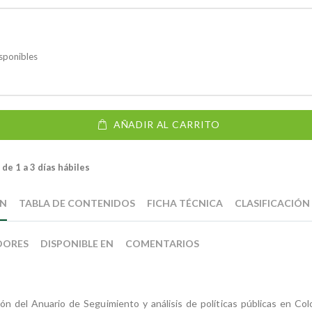
sponibles
AÑADIR AL CARRITO
de 1 a 3 días hábiles
ÓN
TABLA DE CONTENIDOS
FICHA TÉCNICA
CLASIFICACIÓN
DORES
DISPONIBLE EN
COMENTARIOS
ión del Anuario de Seguimiento y análisis de políticas públicas en Co