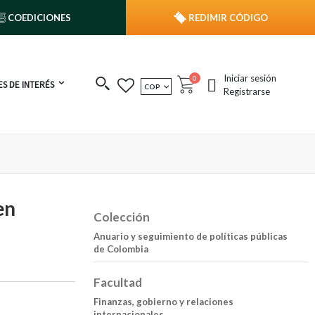
COEDICIONES
REDIMIR CÓDIGO
Iniciar sesión
publicaciones
0
S DE INTERÉS
MONEDA
COP
Cart
Registrarse
en
Colección
Anuario y seguimiento de políticas públicas
de Colombia
Facultad
Finanzas, gobierno y relaciones
internacionales