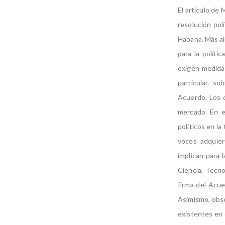
El artículo de
resolución polí
Habana. Más all
para la políti
exigen medidas
particular, s
Acuerdo. Los c
mercado. En e
políticos en l
voces adquier
implican para 
Ciencia, Tecn
firma del Acue
Asimismo, obse
existentes en 