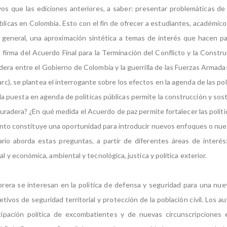
os que las ediciones anteriores, a saber: presentar problemáticas de
úblicas en Colombia. Esto con el fin de ofrecer a estudiantes, académic
n general, una aproximación sintética a temas de interés que hacen p
la firma del Acuerdo Final para la Terminación del Conflicto y la Constr
dera entre el Gobierno de Colombia y la guerrilla de las Fuerzas Armada
rc), se plantea el interrogante sobre los efectos en la agenda de las pol
la puesta en agenda de políticas públicas permite la construcción y sos
duradera? ¿En qué medida el Acuerdo de paz permite fortalecer las políti
nto constituye una oportunidad para introducir nuevos enfoques o nue
io aborda estas preguntas, a partir de diferentes áreas de interés:
al y económica, ambiental y tecnológica, justica y política exterior.
rera se interesan en la política de defensa y seguridad para una nu
etivos de seguridad territorial y protección de la población civil. Los a
cipación política de excombatientes y de nuevas circunscripciones e