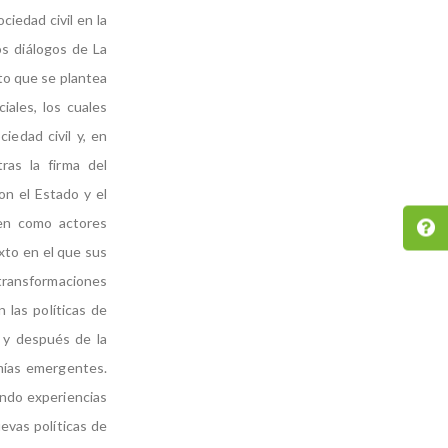
iedad civil en la
los diálogos de La
eto que se plantea
iales, los cuales
iedad civil y, en
ras la firma del
on el Estado y el
uen como actores
xto en el que sus
transformaciones
 las políticas de
 y después de la
omías emergentes.
ando experiencias
evas políticas de