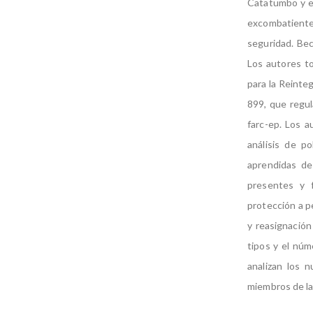
Catatumbo y el
excombatientes
seguridad. Bec
Los autores t
para la Reinteg
899, que regula
farc-ep. Los a
análisis de po
aprendidas de
presentes y f
protección a p
y reasignación
tipos y el núm
analizan los 
miembros de las