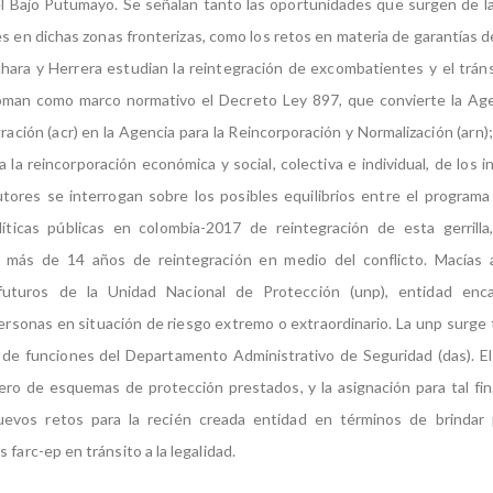
 Bajo Putumayo. Se señalan tanto las oportunidades que surgen de la
 en dichas zonas fronterizas, como los retos en materia de garantías d
hara y Herrera estudian la reintegración de excombatientes y el tránsito
oman como marco normativo el Decreto Ley 897, que convierte la Ag
ración (acr) en la Agencia para la Reincorporación y Normalización (arn)
 la reincorporación económica y social, colectiva e individual, de los 
utores se interrogan sobre los posibles equilibrios entre el program
líticas públicas en colombia-2017 de reintegración de esta gerrilla
 más de 14 años de reintegración en medio del conflicto. Macías 
uturos de la Unidad Nacional de Protección (unp), entidad enca
ersonas en situación de riesgo extremo o extraordinario. La unp surge tr
 de funciones del Departamento Administrativo de Seguridad (das). El 
ero de esquemas de protección prestados, y la asignación para tal fin.
nuevos retos para la recién creada entidad en términos de brindar 
 farc-ep en tránsito a la legalidad.