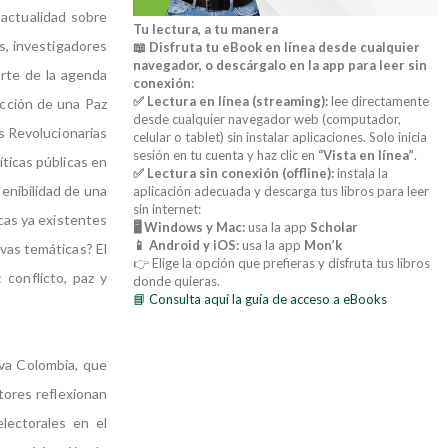
 actualidad sobre
Tu lectura, a tu manera
os, investigadores
📖 Disfruta tu eBook en línea desde cualquier
navegador, o descárgalo en la app para leer sin
arte de la agenda
conexión:
✅ Lectura en línea (streaming):
lee directamente
ucción de una Paz
desde cualquier navegador web (computador,
s Revolucionarias
celular o tablet) sin instalar aplicaciones. Solo inicia
sesión en tu cuenta y haz clic en
“Vista en línea”
.
íticas públicas en
✅ Lectura sin conexión (offline):
instala la
tenibilidad de una
aplicación adecuada y descarga tus libros para leer
sin internet:
cas ya existentes
🖥️ Windows y Mac:
usa la app
Scholar
📱 Android y iOS:
usa la app
Mon’k
vas temáticas? El
👉 Elige la opción que prefieras y disfruta tus libros
 conflicto, paz y
donde quieras.
📘 Consulta aquí la guía de acceso a eBooks
eva Colombia, que
utores reflexionan
lectorales en el