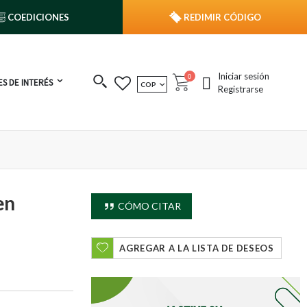
COEDICIONES
REDIMIR CÓDIGO
Iniciar sesión
publicaciones
0
S DE INTERÉS
MONEDA
COP
Cart
Registrarse
en
CÓMO CITAR
AGREGAR A LA LISTA DE DESEOS