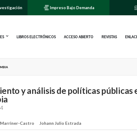
nvestigación
Impreso Bajo Demanda
ES
LIBROS ELECTRÓNICOS
ACCESO ABIERTO
REVISTAS
ENLACE
OMBIA
ento y análisis de políticas públicas 
ia
24
 Marriner-Castro
Johann Julio Estrada