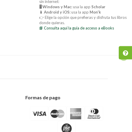
sin internet:
🖥️ Windows y Mac:
usa la app
Scholar
📱 Android y iOS:
usa la app
Mon’k
👉 Elige la opción que prefieras y disfruta tus libros
donde quieras.
📘 Consulta aquí la guía de acceso a eBooks
Formas de pago