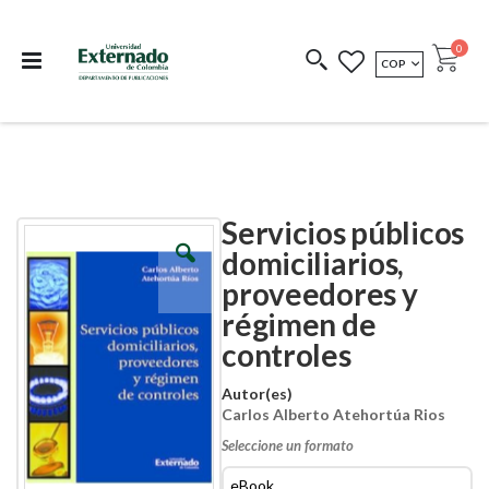
Departamento de
Libros resultado de
Impreso Bajo
publicaciones
investigación
Demanda
publi
0
MONEDA
COP
Cart
COEDICIONES
REDIMIR CÓDIGO
Servicios públicos
Skip
Skip
to
to
domiciliarios,
the
the
proveedores y
end
beginning
of
of
régimen de
the
the
images
images
controles
gallery
gallery
Autor(es)
Carlos Alberto Atehortúa Rios
Seleccione un formato
eBook