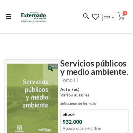
Departamento de
Libros resultado de
Impreso Bajo
publicaciones
investigación
Demanda
publi
0
MONEDA
COP
Cart
COEDICIONES
REDIMIR CÓDIGO
Servicios públicos
Skip
Skip
to
to
y medio ambiente.
the
the
end
beginning
Tomo III
of
of
the
the
Autor(es)
images
images
Varios autores
gallery
gallery
Seleccione un formato
eBook
$32.000
Acceso online + offline