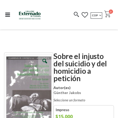
Departamento de
Libros resultado de
Impreso Bajo
publicaciones
investigación
Demanda
publi
0
MONEDA
COP
Cart
COEDICIONES
REDIMIR CÓDIGO
Sobre el injusto
Skip
Skip
to
to
del suicidio y del
the
the
homicidio a
end
beginning
of
of
petición
the
the
images
images
Autor(es)
gallery
gallery
Günther Jakobs
Seleccione un formato
Impreso
$15.000