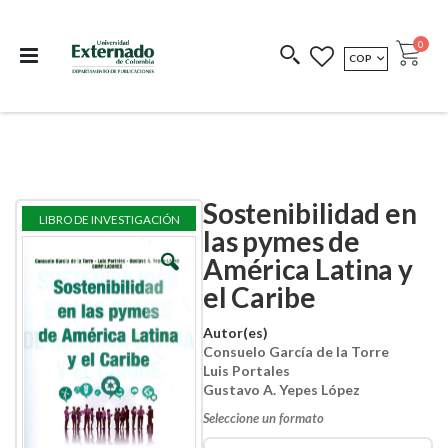
Departamento de
Libros resultado de
Impreso Bajo
publicaciones
investigación
Demanda
publi
0
MONEDA
COP
Cart
COEDICIONES
REDIMIR CÓDIGO
Sostenibilidad en
Skip
Skip
LIBRO DE INVESTIGACIÓN
to
to
las pymes de
the
the
América Latina y
end
beginning
of
of
el Caribe
the
the
images
images
Autor(es)
gallery
gallery
Consuelo García de la Torre
Luis Portales
Gustavo A. Yepes López
Seleccione un formato