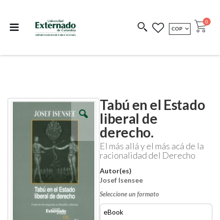
Departamento de
Libros resultado de
Impreso Bajo
publicaciones
investigación
Demanda
publi
0
MONEDA
COP
Cart
COEDICIONES
REDIMIR CÓDIGO
Tabú en el Estado
Skip
Skip
to
to
liberal de
the
the
derecho.
end
beginning
of
of
El más allá y el más acá de la
the
the
racionalidad del Derecho
images
images
gallery
gallery
Autor(es)
Josef Isensee
Seleccione un formato
eBook