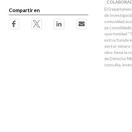
COLABORA
the
the
El Departament
images
images
Compartir en
gallery
gallery
de investigaci
comunidad acad
ya consolidada
oportunidad "T
estructurada en
sector minero 
obra tiene la 
de Derecho Min
consulta, inve