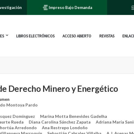
nvestigación
Impreso Bajo Demanda
ES
LIBROS ELECTRÓNICOS
ACCESO ABIERTO
REVISTAS
ENLACE
de Derecho Minero y Energético
lumen
ndo Montoya Pardo
ásquez Domínguez
Marina Motta Benevides Gadelha
aurte Rueda
Diana Carolina Sánchez Zapata
Adriana María Saní
tehortúa Arredondo
Ana Restrepo Londoño
 Villanueva Marroquin
Sebastián Cabrales Villalba
A. I. Arenas M