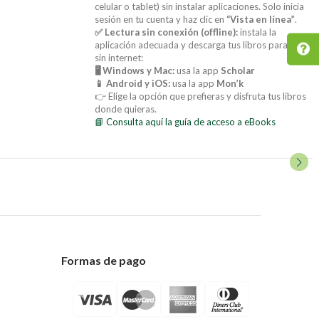
celular o tablet) sin instalar aplicaciones. Solo inicia
sesión en tu cuenta y haz clic en
“Vista en línea”
.
✅ Lectura sin conexión (offline):
instala la
aplicación adecuada y descarga tus libros para leer
sin internet:
🖥️ Windows y Mac:
usa la app
Scholar
📱 Android y iOS:
usa la app
Mon’k
👉 Elige la opción que prefieras y disfruta tus libros
donde quieras.
📘 Consulta aquí la guía de acceso a eBooks
Formas de pago