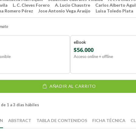
vila
L. C. Cleves Forero
A. Lucio Chaustre
Carlos Alberto Agui
na Romero Pérez
Jose Antonio Vega Araújo
Luisa Toledo Plata
rmato
eBook
$56.000
onible
Acceso online + offline
AÑADIR AL CARRITO
de 1 a 3 días hábiles
ÓN
ABSTRACT
TABLA DE CONTENIDOS
FICHA TÉCNICA
CL