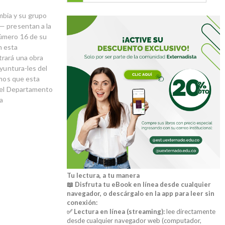
bia y su grupo
— presentan a la
número 16 de su
n esta
trará una obra
oyuntura-les del
amos que esta
 del Departamento
a
Tu lectura, a tu manera
📖 Disfruta tu eBook en línea desde cualquier
navegador, o descárgalo en la app para leer sin
conexión:
✅ Lectura en línea (streaming):
lee directamente
desde cualquier navegador web (computador,