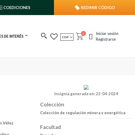
COEDICIONES
REDIMIR CÓDIGO
Iniciar sesión
publicaciones
0
S DE INTERÉS
MONEDA
COP
Cart
Registrarse
Insignia generada en: 22-04-2024
Colección
Colección de regulación minera y energética
n Vélez
Facultad
olina