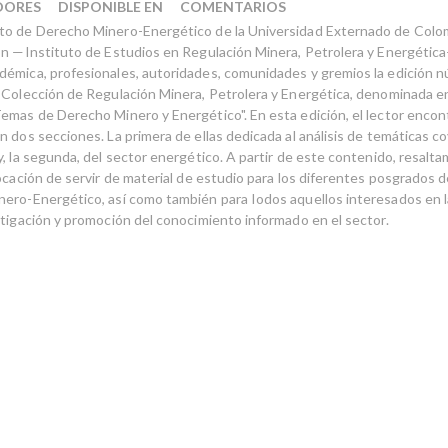
DORES
DISPONIBLE EN
COMENTARIOS
o de Derecho Minero-Energético de la Universidad Externado de Colom
ón —Instituto de Estudios en Regulación Minera, Petrolera y Energética
émica, profesionales, autoridades, comunidades y gremios la edición 
 Colección de Regulación Minera, Petrolera y Energética, denominada e
emas de Derecho Minero y Energético". En esta edición, el lector encon
 dos secciones. La primera de ellas dedicada al análisis de temáticas c
y, la segunda, del sector energético. A partir de este contenido, resalt
vocación de servir de material de estudio para los diferentes posgrados
ero-Energético, así como también para Iodos aquellos interesados en l
stigación y promoción del conocimiento informado en el sector.