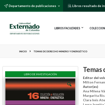
Departamento de publicaciones
Libros resultado de i
LIBROS FACULTADES
COLECCION
INICIO
TEMAS DE DERECHO MINERO Y ENERGÉTICO
Temas 
LIBRO DE INVESTIGACIÓN
Editor del vo
Milton Ferna
Autor(es)
Ana Milena V
Margarita Ric
Clara Inés A
Laura Juanita