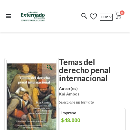
Departamento de
Libros resultado de
Impreso Bajo
publicaciones
investigación
Demanda
publi
0
MONEDA
COP
Cart
COEDICIONES
REDIMIR CÓDIGO
Temas del
Skip
Skip
to
to
derecho penal
the
the
internacional
end
beginning
of
of
the
the
Autor(es)
images
images
Kai Ambos
gallery
gallery
Seleccione un formato
Impreso
$48.000