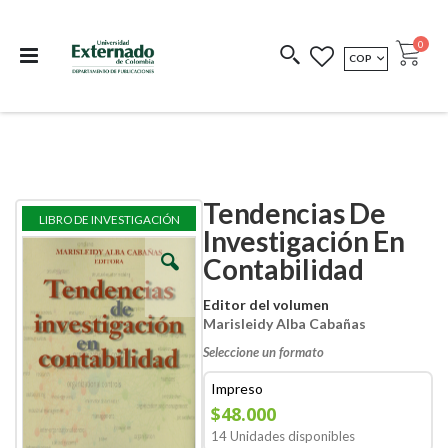
Departamento de
Libros resultado de
Impreso Bajo
publicaciones
investigación
Demanda
publi
0
MONEDA
COP
Cart
COEDICIONES
REDIMIR CÓDIGO
Tendencias De
Skip
Skip
LIBRO DE INVESTIGACIÓN
to
to
Investigación En
the
the
Contabilidad
end
beginning
of
of
the
the
Editor del volumen
images
images
Marisleidy Alba Cabañas
gallery
gallery
Seleccione un formato
Impreso
$48.000
14 Unidades disponibles