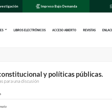
nvestigación
Impreso Bajo Demanda
ES
LIBROS ELECTRÓNICOS
ACCESO ABIERTO
REVISTAS
ENLACE
constitucional y políticas públicas.
as para una discusión
s
rmato