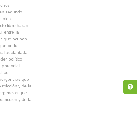
rechos
, en segundo
ntales
ste libro harán
, entre la
nes que ocupan
ar, en la
onal adelantada
der político
e potencial
echos
nvergencias que
stricción y de la
vergencias que
stricción y de la