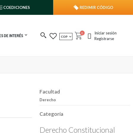
COEDICIONES
REDIMIR CÓDIGO
Iniciar sesión
publicaciones
0
S DE INTERÉS
MONEDA
COP
Cart
Registrarse
Facultad
Derecho
Categoría
Derecho Constitucional