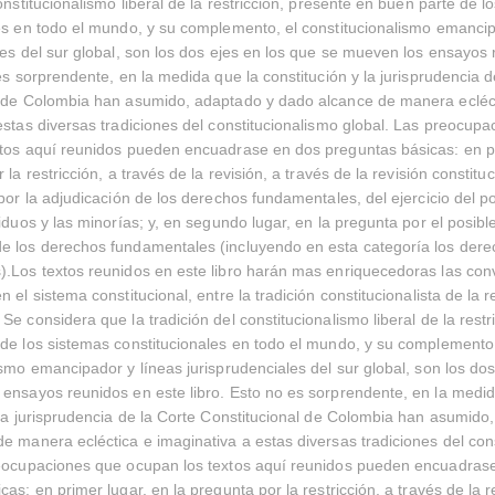
onstitucionalismo liberal de la restricción, presente en buen parte de l
es en todo el mundo, y su complemento, el constitucionalismo emancip
les del sur global, son los dos ejes en los que se mueven los ensayos
 es sorprendente, en la medida que la constitución y la jurisprudencia d
l de Colombia han asumido, adaptado y dado alcance de manera ecléc
estas diversas tradiciones del constitucionalismo global. Las preocup
tos aquí reunidos pueden encuadrase en dos preguntas básicas: en pr
 la restricción, a través de la revisión, a través de la revisión constit
 por la adjudicación de los derechos fundamentales, del ejercicio del po
iduos y las minorías; y, en segundo lugar, en la pregunta por el posibl
e los derechos fundamentales (incluyendo en esta categoría los der
).Los textos reunidos en este libro harán mas enriquecedoras las co
 el sistema constitucional, entre la tradición constitucionalista de la re
Se considera que la tradición del constitucionalismo liberal de la restr
de los sistemas constitucionales en todo el mundo, y su complemento,
ismo emancipador y líneas jurisprudenciales del sur global, son los dos
ensayos reunidos en este libro. Esto no es sorprendente, en la medid
 la jurisprudencia de la Corte Constitucional de Colombia han asumido
e manera ecléctica e imaginativa a estas diversas tradiciones del con
reocupaciones que ocupan los textos aquí reunidos pueden encuadras
as: en primer lugar, en la pregunta por la restricción, a través de la r