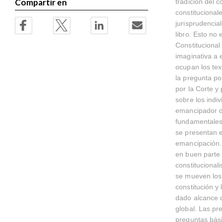
Compartir en
tradición del c
constitucional
jurisprudencia
libro. Esto no
Constituciona
imaginativa a 
ocupan los tex
la pregunta por
por la Corte y
sobre los indiv
emancipador d
fundamentales
se presentan en
emancipación. 
en buen parte 
constitucional
se mueven los 
constitución y
dado alcance d
global. Las p
preguntas básic