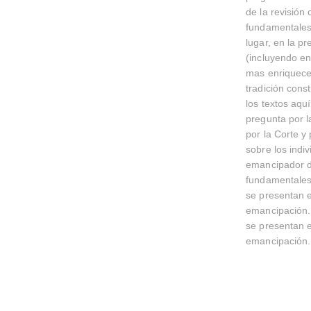
de la revisión
fundamentales,
lugar, en la p
(incluyendo en
mas enriqueced
tradición cons
los textos aqu
pregunta por la
por la Corte y
sobre los indiv
emancipador d
fundamentales
se presentan en
emancipación.
se presentan en
emancipación.