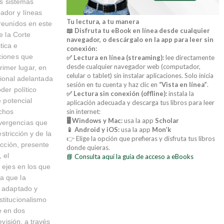
os sistemas
ador y líneas
Tu lectura, a tu manera
 reunidos en este
📖 Disfruta tu eBook en línea desde cualquier
e la Corte
navegador, o descárgalo en la app para leer sin
tica e
conexión:
aciones que
✅ Lectura en línea (streaming):
lee directamente
desde cualquier navegador web (computador,
imer lugar, en
celular o tablet) sin instalar aplicaciones. Solo inicia
ucional adelantada
sesión en tu cuenta y haz clic en
“Vista en línea”
.
der político
✅ Lectura sin conexión (offline):
instala la
e potencial
aplicación adecuada y descarga tus libros para leer
echos
sin internet:
🖥️ Windows y Mac:
usa la app
Scholar
nvergencias que
📱 Android y iOS:
usa la app
Mon’k
stricción y de la
👉 Elige la opción que prefieras y disfruta tus libros
icción, presente
donde quieras.
 el
📘 Consulta aquí la guía de acceso a eBooks
 ejes en los que
a que la
, adaptado y
stitucionalismo
e en dos
evisión, a través