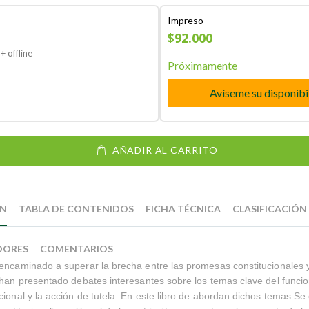
Impreso
$92.000
+ offline
Próximamente
Avíseme su disponibi
AÑADIR AL CARRITO
ÓN
TABLA DE CONTENIDOS
FICHA TÉCNICA
CLASIFICACIÓN
DORES
COMENTARIOS
encaminado a superar la brecha entre las promesas constitucionales y
 han presentado debates interesantes sobre los temas clave del funci
cional y la acción de tutela. En este libro de abordan dichos temas.Se