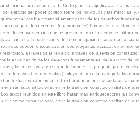
 constitucional adelantada por la Corte y por la adjudicación de los de
 del ejercicio del poder político sobre los individuos y las minorías; y
regunta por el posible potencial emancipador de los derechos fundame
 esta categoría los derechos fundamentales).Los textos reunidos en e
oras las convergencias que se presentan en el sistema constitucional
titucionalista de la restricción y de la emancipación. Las preocupacio
í reunidos pueden encuadrase en dos preguntas básicas: en primer lug
 restricción, a través de la revisión, a través de la revisión constituci
 por la adjudicación de los derechos fundamentales, del ejercicio del po
iduos y las minorías; y, en segundo lugar, en la pregunta por el posibl
e los derechos fundamentales (incluyendo en esta categoría los der
).Los textos reunidos en este libro harán mas enriquecedoras las co
 el sistema constitucional, entre la tradición constitucionalista de la re
 Los textos reunidos en este libro harán mas enriquecedoras las con
 el sistema constitucional, entre la tradición constitucionalista de la re