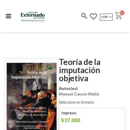
Departamento de
Libros resultado de
Impreso Bajo
publicaciones
investigación
Demanda
publi
0
MONEDA
COP
Cart
COEDICIONES
REDIMIR CÓDIGO
Teoría de la
Skip
Skip
to
to
imputación
the
the
objetiva
end
beginning
of
of
the
the
Autor(es)
images
images
Manuel Cancio Meliá
gallery
gallery
Seleccione un formato
Impreso
$37.000