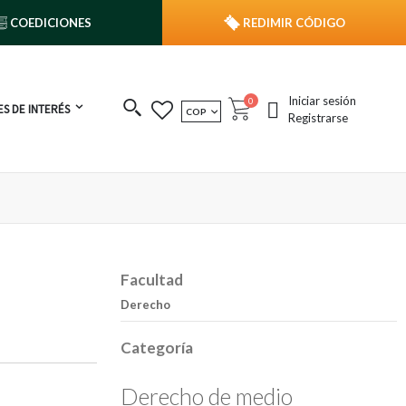
COEDICIONES
REDIMIR CÓDIGO
Iniciar sesión
publicaciones
0
S DE INTERÉS
MONEDA
COP
Cart
Registrarse
Facultad
Derecho
Categoría
Derecho de medio