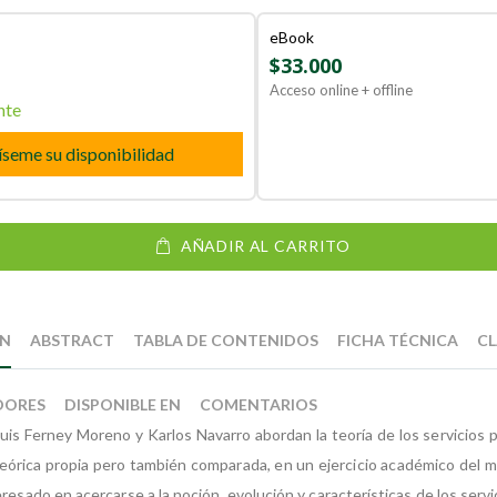
eBook
$33.000
Acceso online + offline
nte
íseme su disponibilidad
AÑADIR AL CARRITO
ÓN
ABSTRACT
TABLA DE CONTENIDOS
FICHA TÉCNICA
CL
DORES
DISPONIBLE EN
COMENTARIOS
Luis Ferney Moreno y Karlos Navarro abordan la teoría de los servicios 
eórica propia pero también comparada, en un ejercicio académico del m
resado en acercarse a la noción, evolución y características de los servi