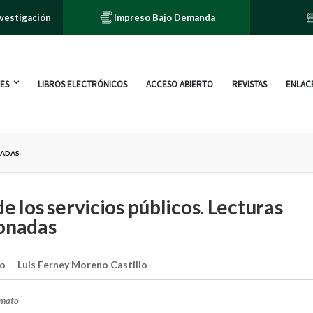
nvestigación
Impreso Bajo Demanda
ES
LIBROS ELECTRÓNICOS
ACCESO ABIERTO
REVISTAS
ENLACE
NADAS
de los servicios públicos. Lecturas
ionadas
ro
Luis Ferney Moreno Castillo
rmato