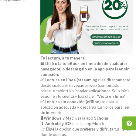
Tu lectura, a tu manera
📖 Disfruta tu eBook en línea desde cualquier
navegador, o descárgalo en la app para leer sin
conexión:
✅ Lectura en línea (streaming):
lee directamente
desde cualquier navegador web (computador,
celular o tablet) sin instalar aplicaciones. Solo inicia
sesión en tu cuenta y haz clic en
“Vista en línea”
.
✅ Lectura sin conexión (offline):
instala la
aplicación adecuada y descarga tus libros para leer
sin internet:
🖥️ Windows y Mac:
usa la app
Scholar
📱 Android y iOS:
usa la app
Mon’k
👉 Elige la opción que prefieras y disfruta tus libros
donde quieras.