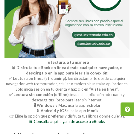
Tu lectura, a tu manera
📖 Disfruta tu eBook en línea desde cualquier navegador, o
descárgalo en la app para leer sin conexión:
✅ Lectura en línea (streaming):
lee directamente desde cualquier
navegador web (computador, celular o tablet) sin instalar aplicaciones.
Solo inicia sesión en tu cuenta y haz clic en
“Vista en línea”
.
✅ Lectura sin conexión (offline):
instala la aplicación adecuada y
descarga tus libros para leer sin internet:
🖥️ Windows y Mac:
usa la app
Scholar
📱 Android y iOS:
usa la app
Mon’k
👉 Elige la opción que prefieras y disfruta tus libros donde quieras.
📘 Consulta aquí la guía de acceso a eBooks