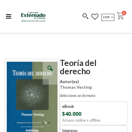
Departamento de
Libros resultado de
Impreso Bajo
publicaciones
investigación
Demanda
publi
0
MONEDA
COP
Cart
COEDICIONES
REDIMIR CÓDIGO
Teoría del
Skip
Skip
to
to
derecho
the
the
end
beginning
Autor(es)
of
of
Thomas Vesting
the
the
images
images
Seleccione un formato
gallery
gallery
eBook
$40.000
Acceso online + offline
Impreso