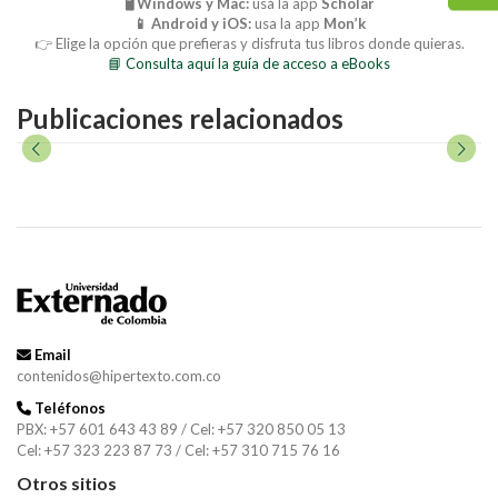
🖥️ Windows y Mac:
usa la app
Scholar
📱 Android y iOS:
usa la app
Mon’k
👉 Elige la opción que prefieras y disfruta tus libros donde quieras.
📘 Consulta aquí la guía de acceso a eBooks
Publicaciones relacionados
Email
contenidos@hipertexto.com.co
Teléfonos
PBX: +57 601 643 43 89 / Cel: +57 320 850 05 13
Cel: +57 323 223 87 73 / Cel: +57 310 715 76 16
Otros sitios