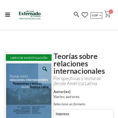
Departamento de
Libros resultado de
Impreso Bajo
publicaciones
investigación
Demanda
publi
0
MONEDA
COP
Cart
COEDICIONES
REDIMIR CÓDIGO
Teorías sobre
Skip
Skip
LIBRO DE INVESTIGACIÓN
to
to
relaciones
the
the
internacionales
end
beginning
of
of
Perspectivas y lecturas
the
the
desde América Latina
images
images
gallery
gallery
Autor(es)
Varios autores
Seleccione un formato
Impreso