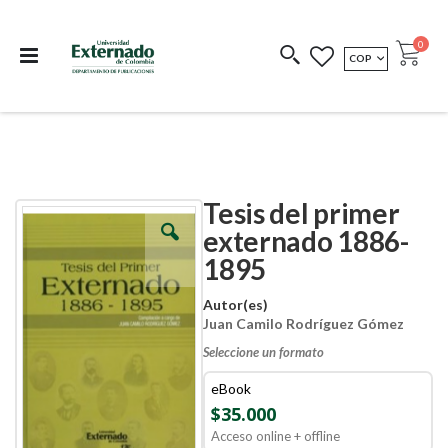
Departamento de
Libros resultado de
Impreso Bajo
publicaciones
investigación
Demanda
publi
0
MONEDA
COP
Cart
COEDICIONES
REDIMIR CÓDIGO
Tesis del primer
Skip
Skip
to
to
externado 1886-
the
the
1895
end
beginning
of
of
the
the
Autor(es)
images
images
Juan Camilo Rodríguez Gómez
gallery
gallery
Seleccione un formato
eBook
$35.000
Acceso online + offline