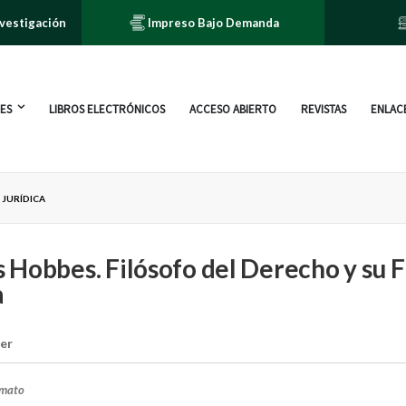
nvestigación
Impreso Bajo Demanda
ES
LIBROS ELECTRÓNICOS
ACCESO ABIERTO
REVISTAS
ENLACE
 JURÍDICA
Hobbes. Filósofo del Derecho y su F
a
er
rmato