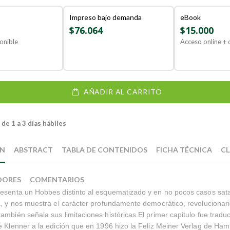
Impreso bajo demanda
eBook
$76.064
$15.000
onible
Acceso online + o
AÑADIR AL CARRITO
de 1 a 3 días hábiles
ÓN
ABSTRACT
TABLA DE CONTENIDOS
FICHA TÉCNICA
CL
DORES
COMENTARIOS
esenta un Hobbes distinto al esquematizado y en no pocos casos sata
a, y nos muestra el carácter profundamente democrático, revolucionari
ambién señala sus limitaciones históricas.El primer capitulo fue traduc
e Klenner a la edición que en 1996 hizo la Feliz Meiner Verlag de Ha