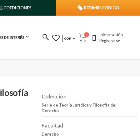
COEDICIONES
REDIMIR CÓDIGO
Iniciar sesión
publicaciones
0
S DE INTERÉS
MONEDA
COP
Cart
Registrarse
ilosofía
Colección
Serie de Teoría Jurídica y Filosofía del
Derecho
Facultad
Derecho