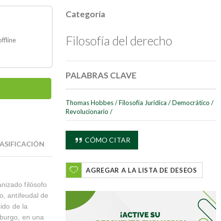
Categoría
Filosofía del derecho
ffline
PALABRAS CLAVE
Thomas Hobbes
/
Filosofía Jurídica
/
Democrático
/
Revolucionario
/
CÓMO CITAR
ASIFICACIÓN
AGREGAR A LA LISTA DE DESEOS
nizado filósofo
o, antifeudal de
ido de la
mburgo, en una