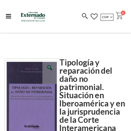
Departamento de
Libros resultado de
Impreso Bajo
publicaciones
investigación
Demanda
publi
0
MONEDA
COP
Cart
COEDICIONES
REDIMIR CÓDIGO
Tipología y
Skip
Skip
to
to
reparación del
the
the
daño no
end
beginning
of
of
patrimonial.
the
the
images
images
Situación en
gallery
gallery
Iberoamérica y en
la jurisprudencia
de la Corte
Interamericana