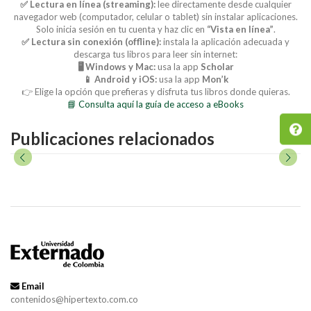
✅ Lectura en línea (streaming):
lee directamente desde cualquier
navegador web (computador, celular o tablet) sin instalar aplicaciones.
Solo inicia sesión en tu cuenta y haz clic en
“Vista en línea”
.
✅ Lectura sin conexión (offline):
instala la aplicación adecuada y
descarga tus libros para leer sin internet:
🖥️ Windows y Mac:
usa la app
Scholar
📱 Android y iOS:
usa la app
Mon’k
👉 Elige la opción que prefieras y disfruta tus libros donde quieras.
📘 Consulta aquí la guía de acceso a eBooks
Publicaciones relacionados
Email
contenidos@hipertexto.com.co