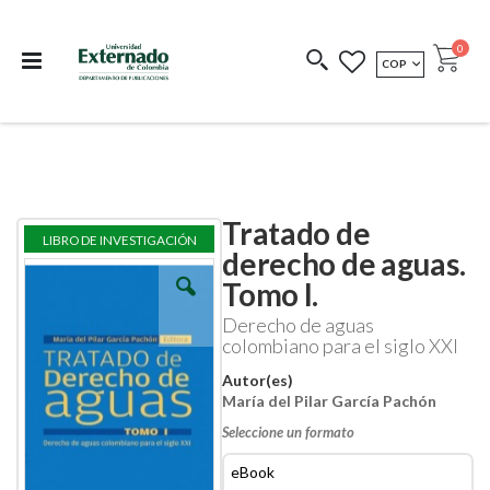
Departamento de
Libros resultado de
Impreso Bajo
publicaciones
investigación
Demanda
publi
0
MONEDA
COP
Cart
COEDICIONES
REDIMIR CÓDIGO
Tratado de
Skip
Skip
LIBRO DE INVESTIGACIÓN
to
to
derecho de aguas.
the
the
Tomo I.
end
beginning
of
of
Derecho de aguas
the
the
colombiano para el siglo XXI
images
images
gallery
gallery
Autor(es)
María del Pilar García Pachón
Seleccione un formato
eBook