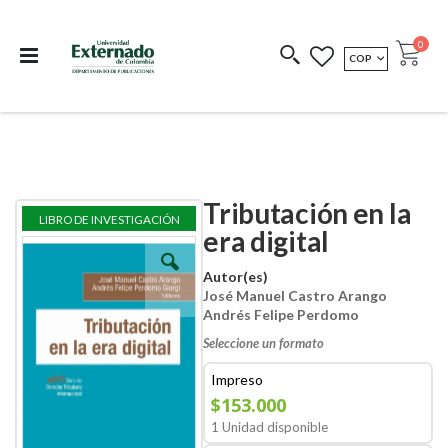
Departamento de
Libros resultado de
Impreso Bajo
publicaciones
investigación
Demanda
publi
0
MONEDA
COP
Cart
COEDICIONES
REDIMIR CÓDIGO
Tributación en la
Skip
Skip
LIBRO DE INVESTIGACIÓN
to
to
era digital
the
the
end
beginning
Autor(es)
of
of
José Manuel Castro Arango
the
the
Andrés Felipe Perdomo
images
images
gallery
gallery
Seleccione un formato
Impreso
$153.000
1 Unidad disponible