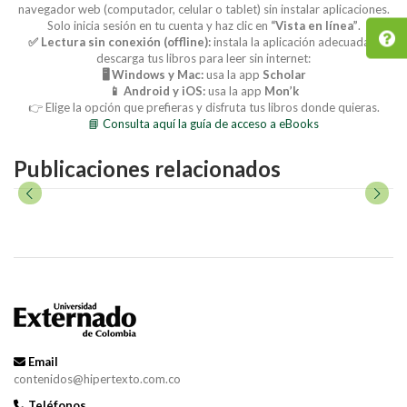
navegador web (computador, celular o tablet) sin instalar aplicaciones.
Solo inicia sesión en tu cuenta y haz clic en
“Vista en línea”
.
✅ Lectura sin conexión (offline):
instala la aplicación adecuada y
descarga tus libros para leer sin internet:
🖥️ Windows y Mac:
usa la app
Scholar
📱 Android y iOS:
usa la app
Mon’k
👉 Elige la opción que prefieras y disfruta tus libros donde quieras.
📘 Consulta aquí la guía de acceso a eBooks
Publicaciones relacionados
Email
contenidos@hipertexto.com.co
Teléfonos