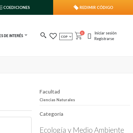
COEDICIONES
REDIMIR CÓDIGO
Iniciar sesión
publicaciones
0
S DE INTERÉS
MONEDA
COP
Cart
Registrarse
Facultad
Ciencias Naturales
Categoría
Ecología y Medio Ambiente