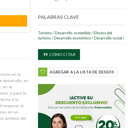
PALABRAS CLAVE
Turismo
/
Desarrollo sostenible
/
Efectos del
turismo
/
Desarrollo económico
/
Desarrollo social
/
CÓMO CITAR
AGREGAR A LA LISTA DE DESEOS
urismo en la
 desarrollo; en
; en la
cos, y para la
 llama a la
l respecto al
rismo en un
tos ámbitos del