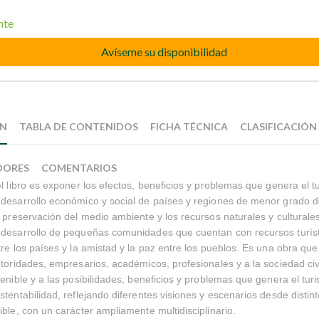
nte
Avíseme su disponibilidad
ÓN
TABLA DE CONTENIDOS
FICHA TÉCNICA
CLASIFICACIÓN
DORES
COMENTARIOS
el libro es exponer los efectos, beneficios y problemas que genera el t
desarrollo económico y social de países y regiones de menor grado de
y preservación del medio ambiente y los recursos naturales y culturales
desarrollo de pequeñas comunidades que cuentan con recursos turísti
tre los países y la amistad y la paz entre los pueblos. Es una obra que
utoridades, empresarios, académicos, profesionales y a la sociedad civi
tenible y a las posibilidades, beneficios y problemas que genera el tu
stentabilidad, reflejando diferentes visiones y escenarios desde distin
ible, con un carácter ampliamente multidisciplinario.