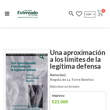
Departamento de
Libros resultado de
Impreso Bajo
publicaciones
investigación
Demanda
publi
0
MONEDA
COP
Cart
COEDICIONES
REDIMIR CÓDIGO
Una aproximación
Skip
Skip
to
to
a los límites de la
the
the
legítima defensa
end
beginning
of
of
the
the
Autor(es)
images
images
Ángela de La Torre Benítez
gallery
gallery
Seleccione un formato
Impreso
$23.000