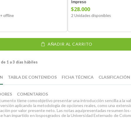
Impreso
$28.000
+ offline
2 Unidades disponibles
AÑADIR AL CARRITO
de 1 a 3 días hábiles
ÓN
TABLA DE CONTENIDOS
FICHA TÉCNICA
CLASIFICACIÓN
DORES
COMENTARIOS
cumento tiene comoobjetivo presentar una introducción sencilla a la va
versión aplicando la metodología de opciones reales, como una extens
oración por valor presente neto. Las notas aquípresentadas resumen los
se han impartido en losposgrados de la Universidad Externado de Colom