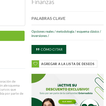
Finanzas
PALABRAS CLAVE
Opciones reales
/
metodología
/
esquema clásico
/
inversiones
/
CÓMO CITAR
AGREGAR A LA LISTA DE DESEOS
loración de
ión alesquema
 cursos que
bia por parte de