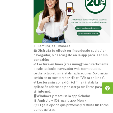
Tu lectura, a tu manera
📖 Disfruta tu eBook en línea desde cualquier
navegador, o descárgalo en la app para leer sin
conexión:
✅ Lectura en línea (streaming):
lee directamente
desde cualquier navegador web (computador,
celular o tablet) sin instalar aplicaciones. Solo inicia
sesión en tu cuenta y haz clic en
“Vista en línea”
.
✅ Lectura sin conexión (offline):
instala la
aplicación adecuada y descarga tus libros para leer
sin internet:
🖥️ Windows y Mac:
usa la app
Scholar
📱 Android y iOS:
usa la app
Mon’k
👉 Elige la opción que prefieras y disfruta tus libros
donde quieras.