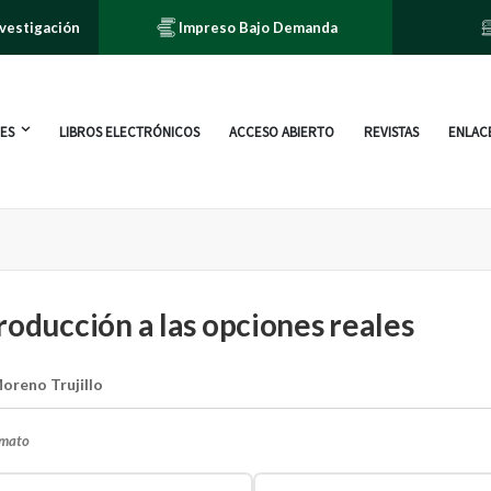
nvestigación
Impreso Bajo Demanda
ES
LIBROS ELECTRÓNICOS
ACCESO ABIERTO
REVISTAS
ENLACE
roducción a las opciones reales
oreno Trujillo
rmato