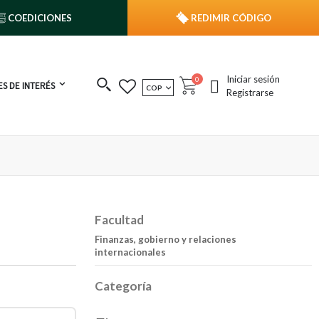
COEDICIONES
REDIMIR CÓDIGO
Iniciar sesión
publicaciones
0
S DE INTERÉS
MONEDA
COP
Cart
Registrarse
Facultad
Finanzas, gobierno y relaciones
internacionales
Categoría