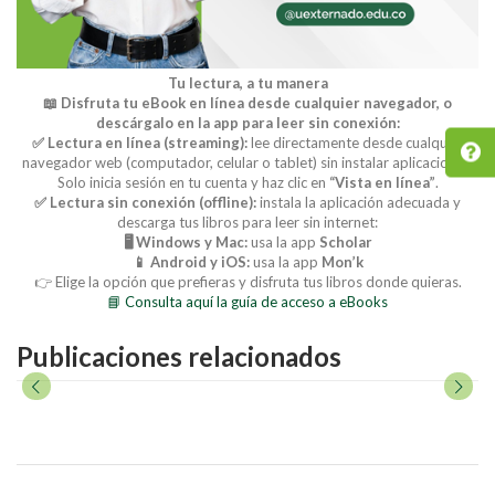
Tu lectura, a tu manera
📖 Disfruta tu eBook en línea desde cualquier navegador, o
descárgalo en la app para leer sin conexión:
✅ Lectura en línea (streaming):
lee directamente desde cualquier
navegador web (computador, celular o tablet) sin instalar aplicaciones.
Solo inicia sesión en tu cuenta y haz clic en
“Vista en línea”
.
✅ Lectura sin conexión (offline):
instala la aplicación adecuada y
descarga tus libros para leer sin internet:
🖥️ Windows y Mac:
usa la app
Scholar
📱 Android y iOS:
usa la app
Mon’k
👉 Elige la opción que prefieras y disfruta tus libros donde quieras.
📘 Consulta aquí la guía de acceso a eBooks
Publicaciones relacionados