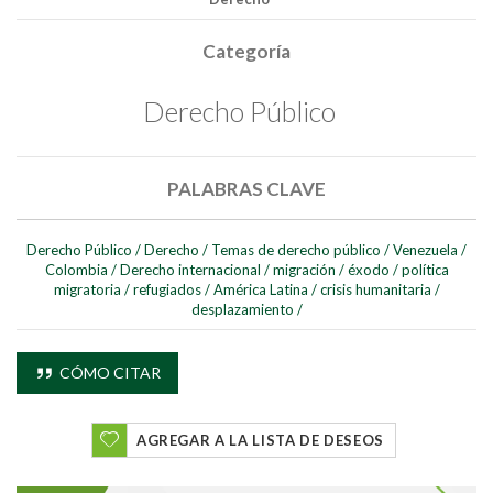
Categoría
Derecho Público
PALABRAS CLAVE
Buscar
Derecho Público
/
Derecho
/
Temas de derecho público
/
Venezuela
/
Colombia
/
Derecho internacional
/
migración
/
éxodo
/
política
migratoria
/
refugiados
/
América Latina
/
crisis humanitaria
/
Buscar
desplazamiento
/
CÓMO CITAR
AGREGAR A LA LISTA DE DESEOS