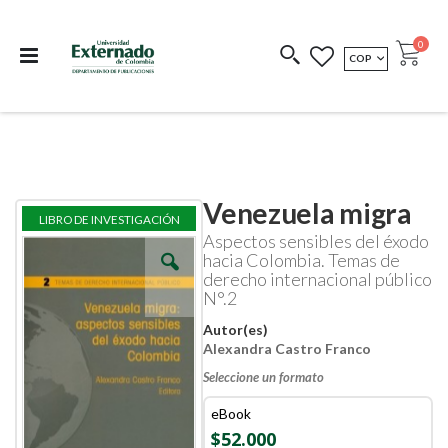
Departamento de
Libros resultado de
Impreso Bajo
publicaciones
investigación
Demanda
publi
0
MONEDA
COP
Cart
COEDICIONES
REDIMIR CÓDIGO
Venezuela migra
Skip
Skip
LIBRO DE INVESTIGACIÓN
to
to
Aspectos sensibles del éxodo
the
the
hacia Colombia. Temas de
end
beginning
derecho internacional público
of
of
N°.2
the
the
images
images
Autor(es)
gallery
gallery
Alexandra Castro Franco
Seleccione un formato
eBook
$52.000