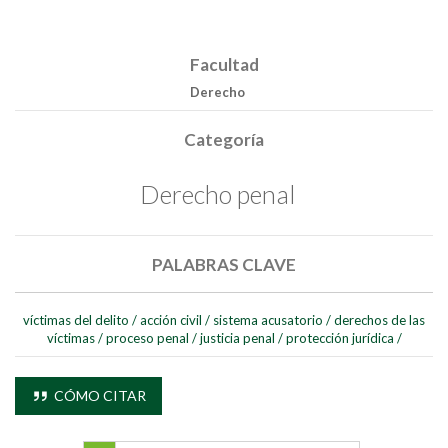
Facultad
Derecho
Categoría
Derecho penal
PALABRAS CLAVE
víctimas del delito
/
acción civil
/
sistema acusatorio
/
derechos de las
víctimas
/
proceso penal
/
justicia penal
/
protección jurídica
/
CÓMO CITAR