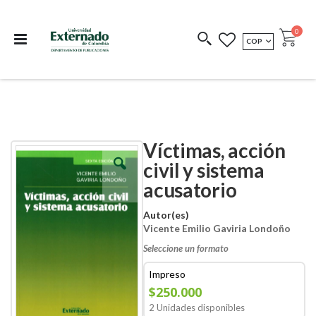
Departamento de
Libros resultado de
Impreso Bajo
publicaciones
investigación
Demanda
publi
0
MONEDA
COP
Cart
COEDICIONES
REDIMIR CÓDIGO
Víctimas, acción
Skip
Skip
to
to
civil y sistema
the
the
acusatorio
end
beginning
of
of
the
the
Autor(es)
images
images
Vicente Emilio Gaviria Londoño
gallery
gallery
Seleccione un formato
Impreso
$250.000
2 Unidades disponibles