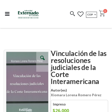
Departamento de
Libros resultado de
Impreso Bajo
publicaciones
investigación
Demanda
publi
0
MONEDA
COP
Cart
COEDICIONES
REDIMIR CÓDIGO
Vinculación de las
Skip
Skip
to
to
resoluciones
the
the
judiciales de la
end
beginning
of
of
Corte
the
the
images
images
Interamericana
gallery
gallery
Autor(es)
Xiomara Lorena Romero Pérez
Impreso
$26.000