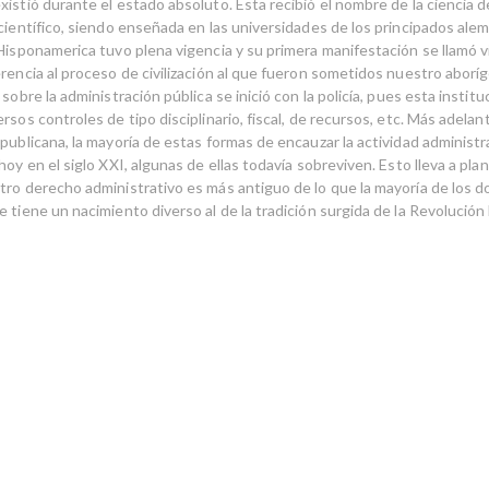
istió durante el estado absoluto. Ésta recibió el nombre de la ciencia de 
 científico, siendo enseñada en las universidades de los principados al
Hisponamerica tuvo plena vigencia y su primera manifestación se llamó viv
rencia al proceso de civilización al que fueron sometidos nuestro aboríg
 sobre la administración pública se inició con la policía, pues esta instit
rsos controles de tipo disciplinario, fiscal, de recursos, etc. Más adelant
publicana, la mayoría de estas formas de encauzar la actividad administr
hoy en el siglo XXI, algunas de ellas todavía sobreviven. Esto lleva a pla
tro derecho administrativo es más antiguo de lo que la mayoría de los d
 tiene un nacimiento diverso al de la tradición surgida de la Revolución