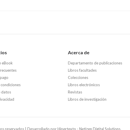
tios
Acerca de
e eBook
Departamento de publicaciones
frecuentes
Libros facultades
 pago
Colecciones
 condiciones
Libros electrónicos
e datos
Revistas
rivacidad
Libros de investigación
os reservados | Desarrollado por
Hipertexto - Netizen Digital Solutions.