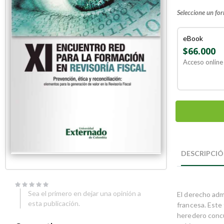
Seleccione un fo
eBook
$66.000
Acceso online 
Skip
Skip
to
to
DESCRIPCI
the
the
end
beginning
of
of
the
the
Sea el primero en dejar una opinión a
El derecho adm
images
images
esta publicación.
gallery
gallery
francesa. Este
heredero concu