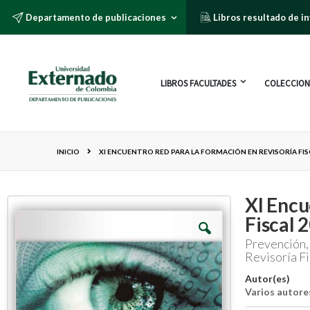
Departamento de publicaciones
Libros resultado de i
LIBROS FACULTADES
COLECCION
INICIO
XI ENCUENTRO RED PARA LA FORMACIÓN EN REVISORÍA FISC
XI Encu
Fiscal 
Prevención, 
Revisoría Fi
Autor(es)
Varios autore