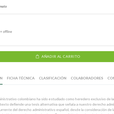
rmato
+ offline
AÑADIR AL CARRITO
ÓN
FICHA TÉCNICA
CLASIFICACIÓN
COLABORADORES
CO
inistrativo colombiano ha sido estudiado como heredero exclusivo de la
 texto defiende una tesis alternativa que señala a nuestro derecho adm
rrente del derecho administrativo español, desde la consideración de la