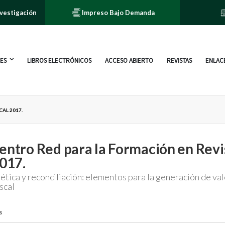
nvestigación
Impreso Bajo Demanda
ES
LIBROS ELECTRÓNICOS
ACCESO ABIERTO
REVISTAS
ENLACE
AL 2017.
entro Red para la Formación en Revi
2017.
ética y reconciliación: elementos para la generación de val
scal
s