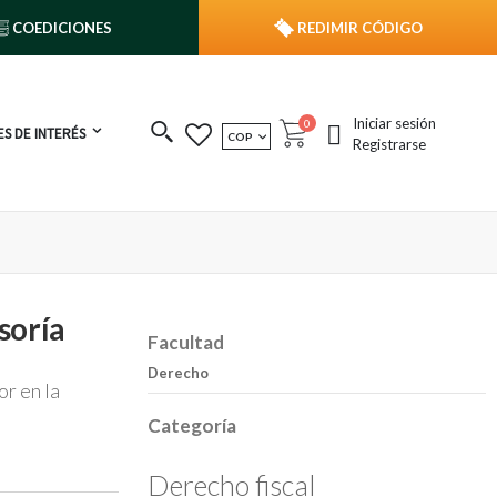
COEDICIONES
REDIMIR CÓDIGO
Iniciar sesión
publicaciones
0
S DE INTERÉS
MONEDA
COP
Cart
Registrarse
soría
Facultad
Derecho
or en la
Categoría
Derecho fiscal