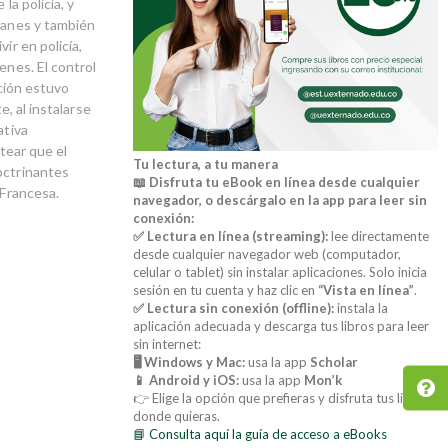
la policía, y
emanes y también
ir en policía,
enes. El control
ución estuvo
e, al instalarse
ativa
ntear que el
Tu lectura, a tu manera
octrinantes
📖 Disfruta tu eBook en línea desde cualquier
 Francesa.
navegador, o descárgalo en la app para leer sin
conexión:
✅ Lectura en línea (streaming):
lee directamente
desde cualquier navegador web (computador,
celular o tablet) sin instalar aplicaciones. Solo inicia
sesión en tu cuenta y haz clic en
“Vista en línea”
.
✅ Lectura sin conexión (offline):
instala la
aplicación adecuada y descarga tus libros para leer
sin internet:
🖥️ Windows y Mac:
usa la app
Scholar
📱 Android y iOS:
usa la app
Mon’k
👉 Elige la opción que prefieras y disfruta tus libros
donde quieras.
📘 Consulta aquí la guía de acceso a eBooks