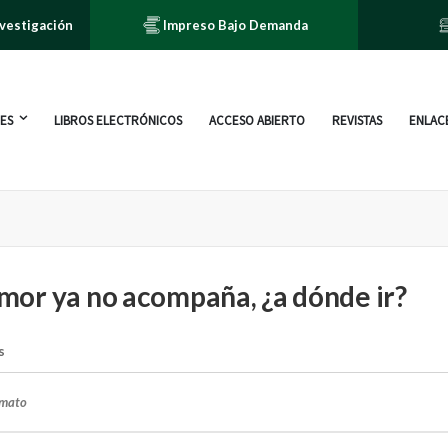
nvestigación
Impreso Bajo Demanda
ES
LIBROS ELECTRÓNICOS
ACCESO ABIERTO
REVISTAS
ENLACE
 amor ya no acompaña, ¿a dónde ir?
s
rmato