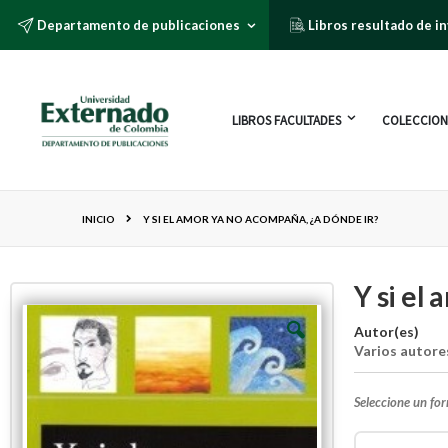
Departamento de publicaciones
Libros resultado de i
LIBROS FACULTADES
COLECCION
INICIO
Y SI EL AMOR YA NO ACOMPAÑA, ¿A DÓNDE IR?
Y si el
Autor(es)
Varios autore
Seleccione un fo