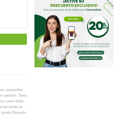
usas, pequeñas
ve canción. Doce
rso como título
ra esconder la
el poeta Eduardo