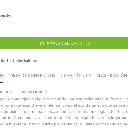
onible
AÑADIR AL CARRITO
de 1 a 3 días hábiles
ÓN
TABLA DE CONTENIDOS
FICHA TÉCNICA
CLASIFICACIÓN
DORES
COMENTARIOS
ías de antologías es igual a sacar de una matrioska otras muñecas r
o no en belleza. Breve e intensa, como el eco de un eco que se vuel
s en este libro son una selección entre cuarenta antologías de . El ve
duardo Cote Lamus, y el interrogante no persigue buscar un lugar pa
en reinventar el amor.Un libro por centavos. El verso como título es d