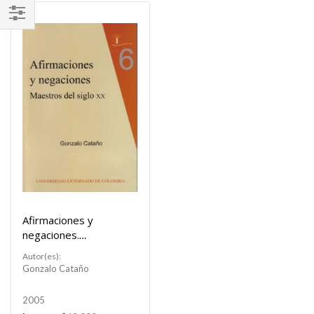
FILTRAR
POR
Afirmaciones y
negaciones.
Maestros del siglo
Autor(es):
XX
Gonzalo Cataño
Buscar
2005
Buscar