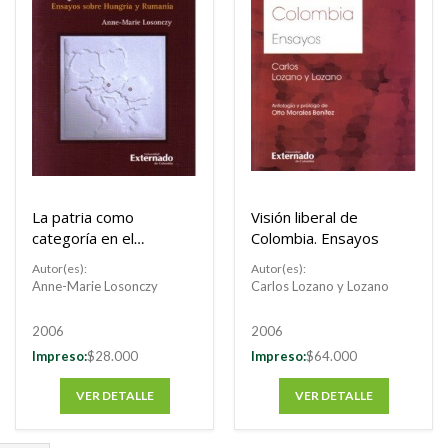
La patria como
Visión liberal de
categoría en el
Colombia. Ensayos
postcomunismo.
Autor(es):
Autor(es):
Ensayos sobre
Anne-Marie Losonczy
Carlos Lozano y Lozano
Hungría y Rumania
2006
2006
Impreso:
$28.000
Impreso:
$64.000
VER DETALLE
VER DETALLE