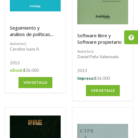
Seguimiento y
análisis de políticas
Software libre y
públicas en
Software propietario
Autor(es):
Colombia: Anuario
Carolina Isaza A.
Autor(es):
2013
Daniel Peña Valenzuela
2013
eBook:
$36.000
2013
Impreso:
$36.000
VER DETALLE
VER DETALLE