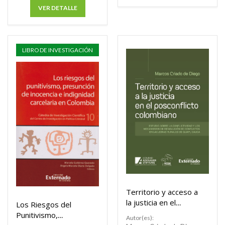
VER DETALLE
LIBRO DE INVESTIGACIÓN
Territorio y acceso a
la justicia en el
Los Riesgos del
posconflicto
Punitivismo,
Autor(es):
colombiano.