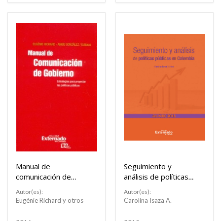
Manual de
Seguimiento y
comunicación de
análisis de políticas
gobierno:
públicas en
Autor(es):
Autor(es):
estrategias para
Colombia: Anuario
Eugénie Richard y otros
Carolina Isaza A.
proyectar las
2015
políticas públicas