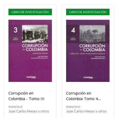
LIBRO DE INVESTIGACIÓN
LIBRO DE INVESTIGACIÓN
Corrupción en
Corrupción en
Colombia - Tomo III
Colombia Tomo 4
Corrupción, Estado e
Autor(es):
Autor(es):
instrumentos
Juan Carlos Henao y otros
Juan Carlos Henao y otros
jurídicos