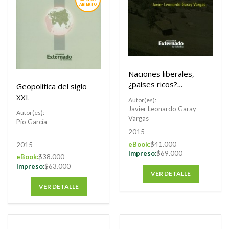
ABIERTO
Naciones liberales,
¿países ricos?
Geopolítica del siglo
Discusiones y
XXI.
Autor(es):
evidencia sobre el
Javier Leonardo Garay
Autor(es):
proceso de
Vargas
Pío García
desarrollo
2015
eBook:
$41.000
2015
Impreso:
$69.000
eBook:
$38.000
Impreso:
$63.000
VER DETALLE
VER DETALLE