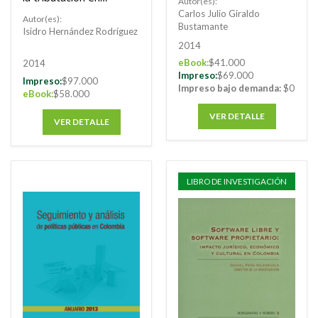
Autor(es):
compleja
Colombia
Carlos Julio Giraldo
Autor(es):
Bustamante
Isidro Hernández Rodríguez
2014
eBook:
$41.000
2014
Impreso:
$69.000
Impreso:
$97.000
Impreso bajo demanda:
$0
eBook:
$58.000
VER DETALLE
VER DETALLE
LIBRO DE INVESTIGACIÓN