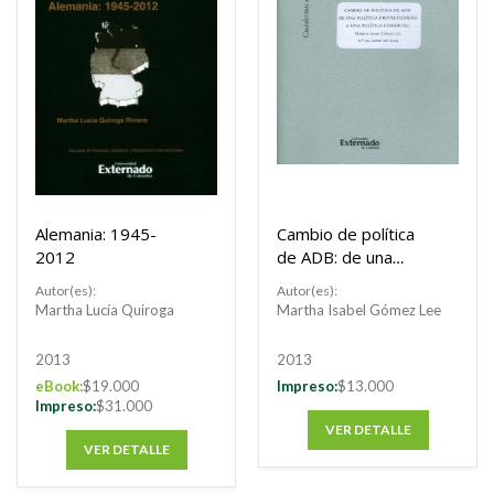
Alemania: 1945-
Cambio de política
2012
de ADB: de una
política
Autor(es):
Autor(es):
proteccionista a una
Martha Lucía Quiroga
Martha Isabel Gómez Lee
política comercial
2013
2013
eBook:
$19.000
Impreso:
$13.000
Impreso:
$31.000
VER DETALLE
VER DETALLE