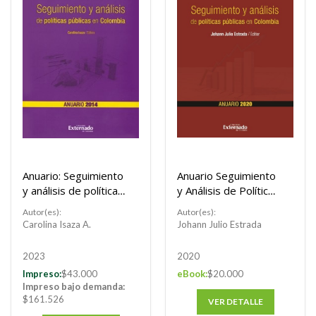
Anuario: Seguimiento
Anuario Seguimiento
y análisis de políticas
y Análisis de Políticas
públicas en Colombia
Públicas 2020
Autor(es):
Autor(es):
2014
Carolina Isaza A.
Johann Julio Estrada
2023
2020
Impreso:
$43.000
eBook:
$20.000
Impreso bajo demanda:
$161.526
VER DETALLE