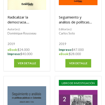
Radicalizar la
Seguimiento y
democracia.
análisis de políticas
Propuestas para una
públicas en Colombia
Autor(es):
Editor(es):
refundación
2018
Dominique Rousseau
Carlos Soto
2019
2019
eBook:
$24.000
Impreso:
$47.000
Impreso:
$40.000
eBook:
$28.000
VER DETALLE
VER DETALLE
LIBRO DE INVESTIGACIÓN