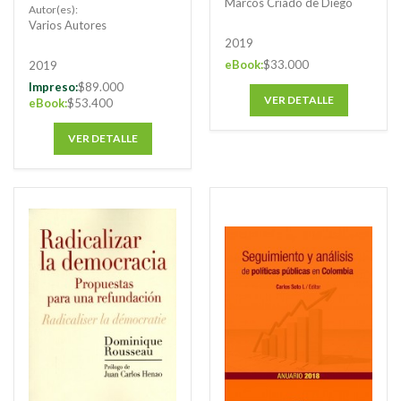
Presunción de
Marcos Criado de Diego
Autor(es):
Inocencia e
Varios Autores
Indignidad Carcelaria
2019
en Colombia
eBook:
$33.000
2019
Impreso:
$89.000
VER DETALLE
eBook:
$53.400
VER DETALLE