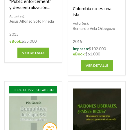
"Public enforcement"
y descentralización
Colombia no es una
en la aplicación de
isla.
Autor(es):
las normas de libre
Jesús Alfonso Soto Pineda
Autor(es):
competencia en la
Bernardo Vela Orbegozo
Comunidad Europea
2015
y en España
eBook:
$55.000
2015
Impreso:
$102.000
VER DETALLE
eBook:
$61.000
Buscar
VER DETALLE
Buscar
LIBRO DE INVESTIGACIÓN
Incluye
ACCESO