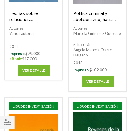
Teorías sobre
Política criminal y
relaciones
abolicionismo, hacia
internacionales
una cultura
Autor(es):
Autor(es):
restaurativa.
Varios autores
Marcela Gutiérrez Quevedo
Editor(es):
2018
Ángela Marcela Olarte
Impreso:
$79.000
Delgado
eBook:
$47.000
2018
Impreso:
$102.000
VER DETALLE
VER DETALLE
LIBRO DE INVESTIGACIÓN
LIBRO DE INVESTIGACIÓN
FILTRAR