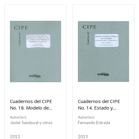
Cuadernos del CIPE
Cuadernos del CIPE
No. 18. Modelo de
No. 14. Estado y
medición de la
política pública en
Autor(es):
Autor(es):
exposición al riesgo
Colombia: un balance
Javier Sandoval y otros
Fernando Estrada
de tasa de interés
desde la teoría
de un portafolio
política
2013
2013