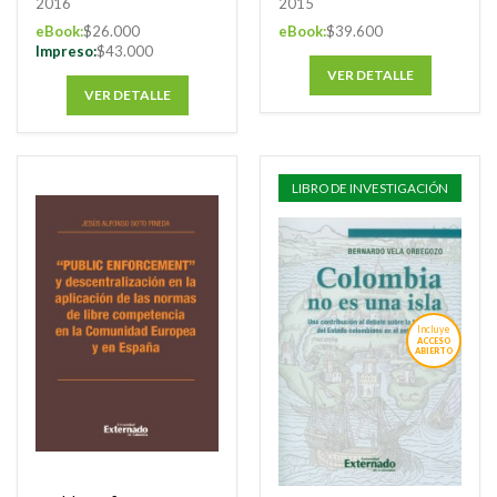
2016
2015
eBook:
$26.000
eBook:
$39.600
Impreso:
$43.000
VER DETALLE
VER DETALLE
LIBRO DE INVESTIGACIÓN
Incluye
ACCESO
ABIERTO