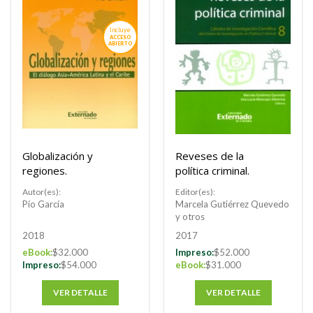
POR
Incluye
ACCESO
ABIERTO
Globalización y
Reveses de la
regiones.
política criminal.
Autor(es):
Editor(es):
Pío García
Marcela Gutiérrez Quevedo
y otros
2018
2017
eBook:
$32.000
Impreso:
$52.000
Impreso:
$54.000
eBook:
$31.000
VER DETALLE
VER DETALLE