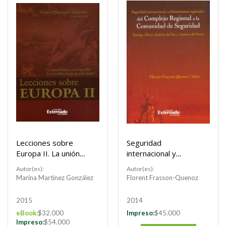
Lecciones sobre
Seguridad
Europa II. La unión
internacional y
europea en el siglo
ordenamientos
Autor(es):
Autor(es):
XXI: ¿la consolidación
regionales: del
Marina Martínez González
Florent Frasson-Quenoz
de un actor global?
complejo regional a
la comunidad de
2015
2014
seguridad.
eBook:
$32.000
Impreso:
$45.000
Impreso:
$54.000