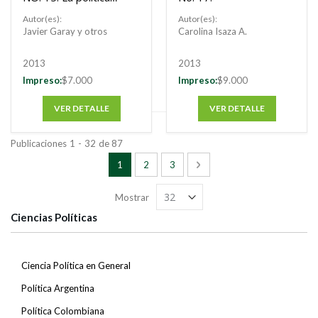
exterior del primer
Autor(es):
Autor(es):
gobierno de Obama :
Javier Garay y otros
Carolina Isaza A.
¿Hacia una
Europeización del
2013
2013
sistema
Impreso:
$7.000
Impreso:
$9.000
internacional?
VER DETALLE
VER DETALLE
Publicaciones
1
-
32
de
87
Página
Está viendo la página
Página
Página
Página
Siguiente
1
2
3
Mostrar
Ciencias Políticas
Ciencia Política en General
Política Argentina
Política Colombiana