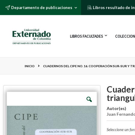
Departamento de publicaciones
Libros resultado de i
LIBROS FACULTADES
COLECCION
INICIO
CUADERNOS DEL CIPE NO. 16. COOPERACIÓN SUR-SUR Y TRI
Cuadern
triangu
Autor(es)
Juan Fernando
Seleccione un fo