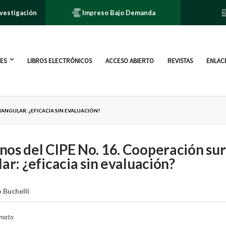
nvestigación
Impreso Bajo Demanda
ES
LIBROS ELECTRÓNICOS
ACCESO ABIERTO
REVISTAS
ENLACE
ANGULAR: ¿EFICACIA SIN EVALUACIÓN?
os del CIPE No. 16. Cooperación sur
lar: ¿eficacia sin evaluación?
 Buchelli
rmato