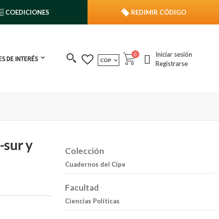
COEDICIONES
REDIMIR CÓDIGO
Iniciar sesión
publicaciones
0
S DE INTERÉS
MONEDA
COP
Cart
Registrarse
-sur y
Colección
Cuadernos del Cipe
Facultad
Ciencias Políticas