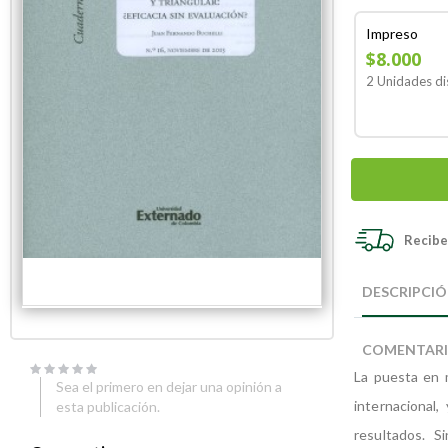
Impreso
$8.000
2 Unidades di
Recibe 
Skip
Skip
to
to
DESCRIPCI
the
the
end
beginning
of
of
COMENTAR
the
the
images
images
La puesta en 
Sea el primero en dejar una opinión a
gallery
gallery
internacional,
esta publicación.
resultados. S