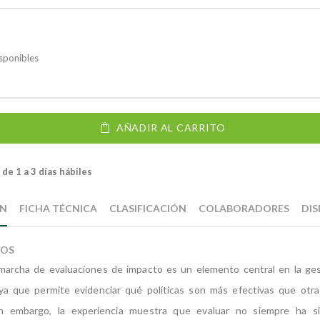
sponibles
AÑADIR AL CARRITO
de 1 a 3 días hábiles
ÓN
FICHA TÉCNICA
CLASIFICACIÓN
COLABORADORES
DIS
IOS
marcha de evaluaciones de impacto es un elemento central en la ges
 ya que permite evidenciar qué políticas son más efectivas que otra
in embargo, la experiencia muestra que evaluar no siempre ha s