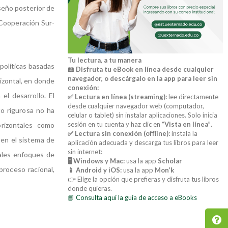
iseño posterior de
 Cooperación Sur-
Tu lectura, a tu manera
políticas basadas
📖 Disfruta tu eBook en línea desde cualquier
navegador, o descárgalo en la app para leer sin
rizontal, en donde
conexión:
el desarrollo. El
✅ Lectura en línea (streaming):
lee directamente
desde cualquier navegador web (computador,
o rigurosa no ha
celular o tablet) sin instalar aplicaciones. Solo inicia
sesión en tu cuenta y haz clic en
“Vista en línea”
.
orizontales como
✅ Lectura sin conexión (offline):
instala la
 en el sistema de
aplicación adecuada y descarga tus libros para leer
sin internet:
uales enfoques de
🖥️ Windows y Mac:
usa la app
Scholar
proceso racional,
📱 Android y iOS:
usa la app
Mon’k
👉 Elige la opción que prefieras y disfruta tus libros
donde quieras.
📘 Consulta aquí la guía de acceso a eBooks