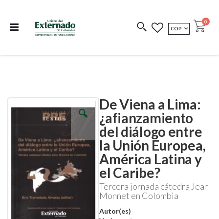
Departamento de
Libros resultado de
Impreso Bajo
publicaciones
investigación
Demanda
publi
0
MONEDA
COP
Cart
COEDICIONES
REDIMIR CÓDIGO
De Viena a Lima:
Skip
Skip
to
to
¿afianzamiento
the
the
del diálogo entre
end
beginning
of
of
la Unión Europea,
the
the
images
images
América Latina y
gallery
gallery
el Caribe?
Tercera jornada cátedra Jean
Monnet en Colombia
Autor(es)