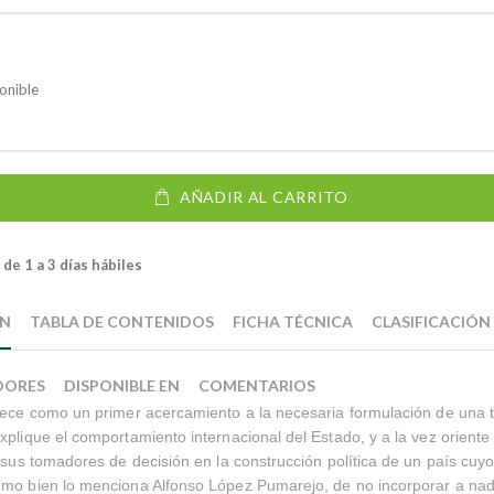
onible
AÑADIR AL CARRITO
de 1 a 3 días hábiles
ÓN
TABLA DE CONTENIDOS
FICHA TÉCNICA
CLASIFICACIÓN
DORES
DISPONIBLE EN
COMENTARIOS
rece como un primer acercamiento a la necesaria formulación de una te
xplique el comportamiento internacional del Estado, y a la vez oriente 
y sus tomadores de decisión en la construcción política de un país cuyo 
mo bien lo menciona Alfonso López Pumarejo, de no incorporar a nadi