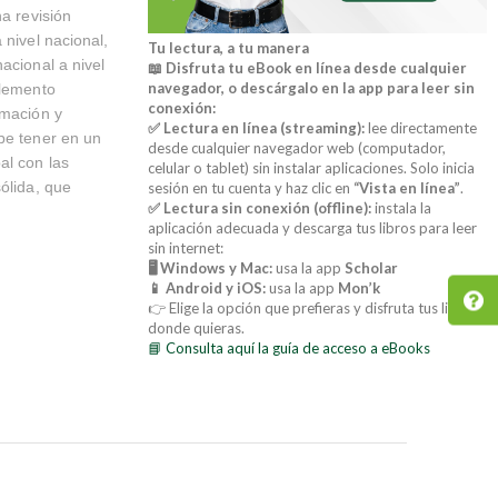
na revisión
 nivel nacional,
Tu lectura, a tu manera
acional a nivel
📖 Disfruta tu eBook en línea desde cualquier
navegador, o descárgalo en la app para leer sin
elemento
conexión:
imación y
✅ Lectura en línea (streaming):
lee directamente
be tener en un
desde cualquier navegador web (computador,
al con las
celular o tablet) sin instalar aplicaciones. Solo inicia
ólida, que
sesión en tu cuenta y haz clic en
“Vista en línea”
.
✅ Lectura sin conexión (offline):
instala la
aplicación adecuada y descarga tus libros para leer
sin internet:
🖥️ Windows y Mac:
usa la app
Scholar
📱 Android y iOS:
usa la app
Mon’k
👉 Elige la opción que prefieras y disfruta tus libros
donde quieras.
📘 Consulta aquí la guía de acceso a eBooks