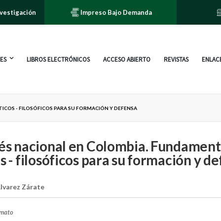
nvestigación
Impreso Bajo Demanda
ES
LIBROS ELECTRÓNICOS
ACCESO ABIERTO
REVISTAS
ENLACE
ICOS - FILOSÓFICOS PARA SU FORMACIÓN Y DEFENSA
rés nacional en Colombia. Fundamen
os - filosóficos para su formación y d
lvarez Zárate
rmato