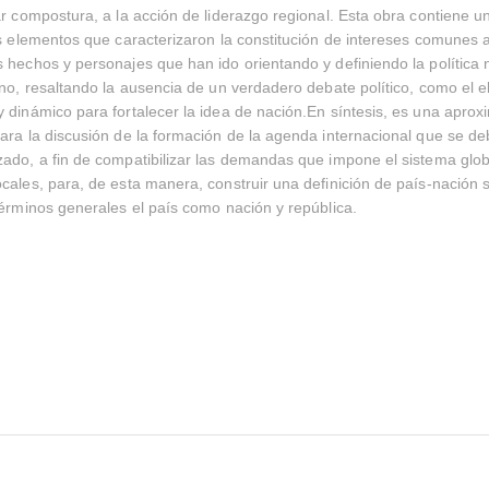
ar compostura, a la acción de liderazgo regional. Esta obra contiene u
os elementos que caracterizaron la constitución de intereses comunes a
 hechos y personajes que han ido orientando y definiendo la política n
rno, resaltando la ausencia de un verdadero debate político, como el 
 dinámico para fortalecer la idea de nación.En síntesis, es una aprox
ara la discusión de la formación de la agenda internacional que se de
ado, a fin de compatibilizar las demandas que impone el sistema glob
cales, para, de esta manera, construir una definición de país-nación s
términos generales el país como nación y república.