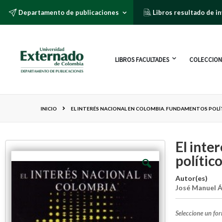
Departamento de publicaciones
Libros resultado de i
LIBROS FACULTADES
COLECCION
INICIO
EL INTERÉS NACIONAL EN COLOMBIA. FUNDAMENTOS POLÍT
El inte
polític
Autor(es)
José Manuel Á
Seleccione un fo