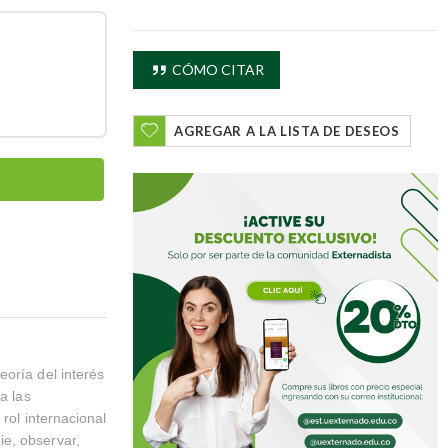
CÓMO CITAR
AGREGAR A LA LISTA DE DESEOS
oría del interés
a las
rol internacional
e, observar,