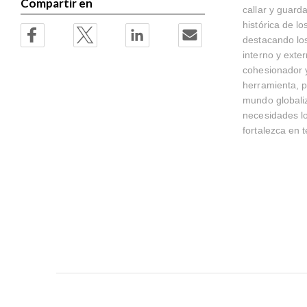
Compartir en
callar y guard
histórica de l
destacando los
interno y exte
cohesionador y
herramienta, p
mundo globaliz
necesidades lo
fortalezca en 