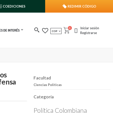
COEDICIONES
REDIMIR CÓDIGO
Iniciar sesión
publicaciones
0
S DE INTERÉS
MONEDA
COP
Cart
Registrarse
tos
Facultad
efensa
Ciencias Políticas
Categoría
Política Colombiana