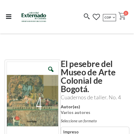
Departamento de
Libros resultado de
Impreso Bajo
publicaciones
investigación
Demanda
publi
0
MONEDA
COP
Cart
COEDICIONES
REDIMIR CÓDIGO
El pesebre del
Skip
Skip
to
to
Museo de Arte
the
the
Colonial de
end
beginning
of
of
Bogotá.
the
the
images
images
Cuadernos de taller. No. 4
gallery
gallery
Autor(es)
Varios autores
Seleccione un formato
Impreso